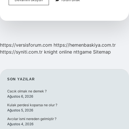
Tesettürlü
Olmak
Ne
Anlama
Gelir
https://versisforum.com
https://hemenbaskiya.com.tr
https://syniti.com.tr
knight online
nttgame
Sitemap
SIDEBAR
SON YAZILAR
Cacık olmak ne demek ?
Ağustos 6, 2026
Kulak perdesi koparsa ne olur ?
Ağustos 5, 2026
Avcılar ismi nereden gelmiştir ?
Ağustos 4, 2026