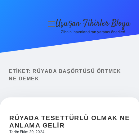
Uçuşan Fikirler Blogu
menüyü
aç
Zihnini havalandıran yaratıcı öneriler!
Anasayfa
Gizlilik Politikası
Yasal Uyarı
ETIKET:
RÜYADA BAŞÖRTÜSÜ ÖRTMEK
NE DEMEK
Hakkımızda
RÜYADA TESETTÜRLÜ OLMAK NE
ANLAMA GELIR
Tarih: Ekim 29, 2024