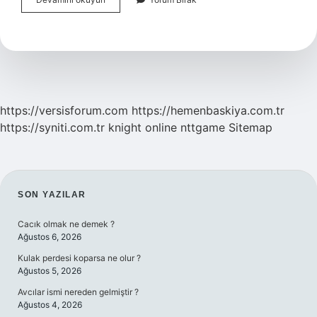
Tesettürlü
Olmak
Ne
Anlama
Gelir
https://versisforum.com
https://hemenbaskiya.com.tr
https://syniti.com.tr
knight online
nttgame
Sitemap
SIDEBAR
SON YAZILAR
Cacık olmak ne demek ?
Ağustos 6, 2026
Kulak perdesi koparsa ne olur ?
Ağustos 5, 2026
Avcılar ismi nereden gelmiştir ?
Ağustos 4, 2026