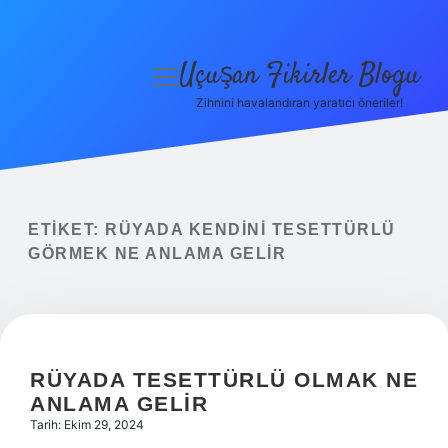
Uçuşan Fikirler Blogu
menüyü
aç
Zihnini havalandıran yaratıcı öneriler!
Anasayfa
Gizlilik Politikası
Yasal Uyarı
ETIKET:
RÜYADA KENDINI TESETTÜRLÜ
GÖRMEK NE ANLAMA GELIR
Hakkımızda
RÜYADA TESETTÜRLÜ OLMAK NE
ANLAMA GELIR
Tarih: Ekim 29, 2024