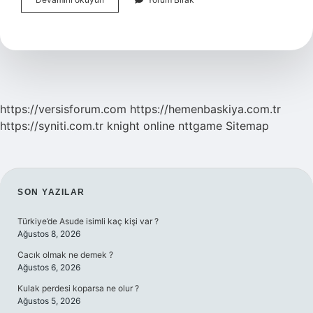
Tesettürlü
Olmak
Ne
Anlama
Gelir
https://versisforum.com
https://hemenbaskiya.com.tr
https://syniti.com.tr
knight online
nttgame
Sitemap
SIDEBAR
SON YAZILAR
Türkiye’de Asude isimli kaç kişi var ?
Ağustos 8, 2026
Cacık olmak ne demek ?
Ağustos 6, 2026
Kulak perdesi koparsa ne olur ?
Ağustos 5, 2026