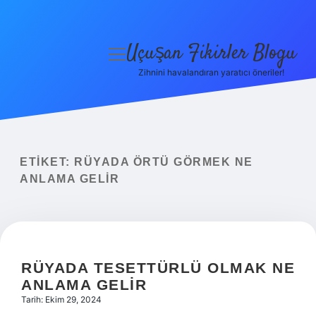
Uçuşan Fikirler Blogu
menüyü
aç
Zihnini havalandıran yaratıcı öneriler!
Anasayfa
Gizlilik Politikası
Yasal Uyarı
ETIKET:
RÜYADA ÖRTÜ GÖRMEK NE
ANLAMA GELIR
Hakkımızda
RÜYADA TESETTÜRLÜ OLMAK NE
ANLAMA GELIR
Tarih: Ekim 29, 2024