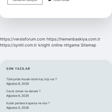
Tesettürlü
Olmak
Ne
Anlama
Gelir
https://versisforum.com
https://hemenbaskiya.com.tr
https://syniti.com.tr
knight online
nttgame
Sitemap
SIDEBAR
SON YAZILAR
Türkiye’de Asude isimli kaç kişi var ?
Ağustos 8, 2026
Cacık olmak ne demek ?
Ağustos 6, 2026
Kulak perdesi koparsa ne olur ?
Ağustos 5, 2026