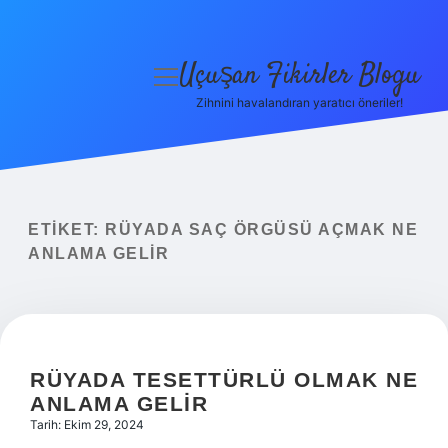
Uçuşan Fikirler Blogu
menüyü
aç
Zihnini havalandıran yaratıcı öneriler!
Anasayfa
Gizlilik Politikası
Yasal Uyarı
ETIKET:
RÜYADA SAÇ ÖRGÜSÜ AÇMAK NE
ANLAMA GELIR
Hakkımızda
RÜYADA TESETTÜRLÜ OLMAK NE
ANLAMA GELIR
Tarih: Ekim 29, 2024