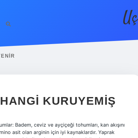
Uç
YENIR
N HANGI KURUYEMIŞ
umlar: Badem, ceviz ve ayçiçeği tohumları, kan akışını
mino asit olan arginin için iyi kaynaklardır. Yaprak