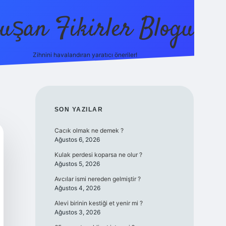
uşan Fikirler Blogu
Zihnini havalandıran yaratıcı öneriler!
betexper
SIDEBAR
SON YAZILAR
Cacık olmak ne demek ?
Ağustos 6, 2026
Kulak perdesi koparsa ne olur ?
Ağustos 5, 2026
Avcılar ismi nereden gelmiştir ?
Ağustos 4, 2026
Alevi birinin kestiği et yenir mi ?
Ağustos 3, 2026