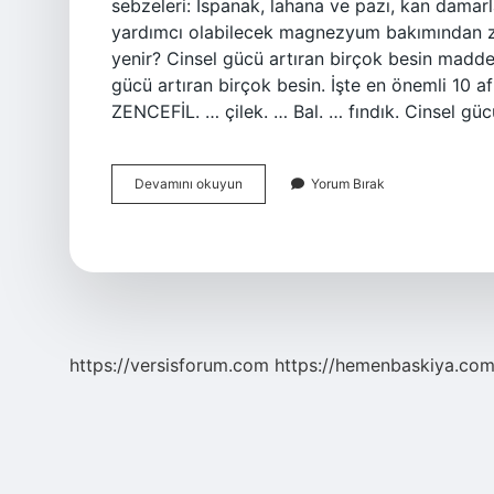
sebzeleri: Ispanak, lahana ve pazı, kan damarla
yardımcı olabilecek magnezyum bakımından ze
yenir? Cinsel gücü artıran birçok besin maddesi
gücü artıran birçok besin. İşte en önemli 10 
ZENCEFİL. … çilek. … Bal. … fındık. Cinsel gücü
Cinsel
Devamını okuyun
Yorum Bırak
Güç
Için
Hangi
Kuruyemiş
https://versisforum.com
https://hemenbaskiya.com