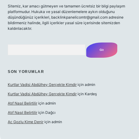
Sitemiz, kar amacı gütmeyen ve tamamen ücretsiz bir bilgi paylaşım
platformudur. Hukuka ve yasal düzenlemelere aykırı olduğunu
düşündüğünüz içerikleri,
backlinkpanelicomtr@gmail.com
adresine
bildirmeniz halinde, ilgili içerikler yasal süre içerisinde sitemizden
kaldırılacaktır.
Arama
SON YORUMLAR
Kurtlar Vadisi Abdülhey Gerçekte Kimdir
için
admin
Kurtlar Vadisi Abdülhey Gerçekte Kimdir
için
Kardeş
Atıf Nasıl Belirtilir
için
admin
Atıf Nasıl Belirtilir
için
Dağcı
Ac Gozlu Kime Denir
için
admin