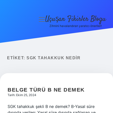
Uçuşan Fikirler Blogu
menüyü
aç
Zihnini havalandıran yaratıcı öneriler!
Anasayfa
Gizlilik Politikası
Yasal Uyarı
ETIKET:
SGK TAHAKKUK NEDIR
Hakkımızda
BELGE TÜRÜ B NE DEMEK
Tarih: Ekim 25, 2024
SGK tahakkuk şekli B ne demek? B-Yasal süre
dışında verilen: Yasal süre dışında sağlanan ve