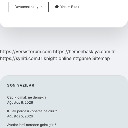
Alperen
Devamını okuyun
Yorum Bırak
Şengün
Neden
Kadroda
Yok
https://versisforum.com
https://hemenbaskiya.com.tr
https://syniti.com.tr
knight online
nttgame
Sitemap
SIDEBAR
SON YAZILAR
Cacık olmak ne demek ?
Ağustos 6, 2026
Kulak perdesi koparsa ne olur ?
Ağustos 5, 2026
Avcılar ismi nereden gelmiştir ?