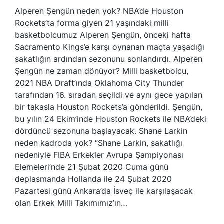
Alperen Şengün neden yok? NBA’de Houston
Rockets’ta forma giyen 21 yaşındaki milli
basketbolcumuz Alperen Şengün, önceki hafta
Sacramento Kings’e karşı oynanan maçta yaşadığı
sakatlığın ardından sezonunu sonlandırdı. Alperen
Şengün ne zaman dönüyor? Milli basketbolcu,
2021 NBA Draft’ında Oklahoma City Thunder
tarafından 16. sıradan seçildi ve aynı gece yapılan
bir takasla Houston Rockets’a gönderildi. Şengün,
bu yılın 24 Ekim’inde Houston Rockets ile NBA’deki
dördüncü sezonuna başlayacak. Shane Larkin
neden kadroda yok? “Shane Larkin, sakatlığı
nedeniyle FIBA ​​Erkekler Avrupa Şampiyonası
Elemeleri’nde 21 Şubat 2020 Cuma günü
deplasmanda Hollanda ile 24 Şubat 2020
Pazartesi günü Ankara’da İsveç ile karşılaşacak
olan Erkek Milli Takımımız’ın…