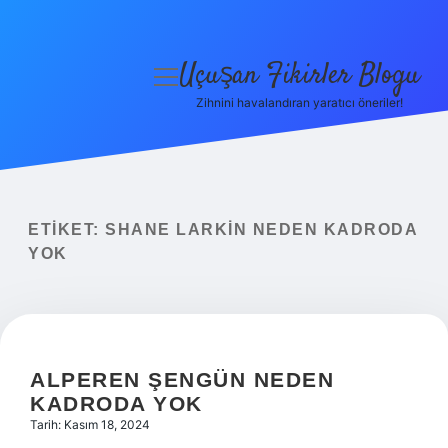
Uçuşan Fikirler Blogu
menüyü
aç
Zihnini havalandıran yaratıcı öneriler!
Anasayfa
Gizlilik Politikası
Yasal Uyarı
ETIKET:
SHANE LARKIN NEDEN KADRODA
YOK
Hakkımızda
ALPEREN ŞENGÜN NEDEN
KADRODA YOK
Tarih: Kasım 18, 2024