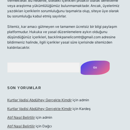
vermektedir. Bu nedenle, sitedeki içerikleri proaktif olarak denetleme
veya araştırma yükümlülüğümüz bulunmamaktadır. Ancak, üyelerimiz
yazdıkları içeriklerin sorumluluğunu taşımakta olup, siteye üye olarak
bu sorumluluğu kabul etmiş sayılırlar.
Sitemiz, kar amacı gütmeyen ve tamamen ücretsiz bir bilgi paylaşım
platformudur. Hukuka ve yasal düzenlemelere aykırı olduğunu
düşündüğünüz içerikleri,
backlinkpanelicomtr@gmail.com
adresine
bildirmeniz halinde, ilgili içerikler yasal süre içerisinde sitemizden
kaldırılacaktır.
Arama
SON YORUMLAR
Kurtlar Vadisi Abdülhey Gerçekte Kimdir
için
admin
Kurtlar Vadisi Abdülhey Gerçekte Kimdir
için
Kardeş
Atıf Nasıl Belirtilir
için
admin
Atıf Nasıl Belirtilir
için
Dağcı