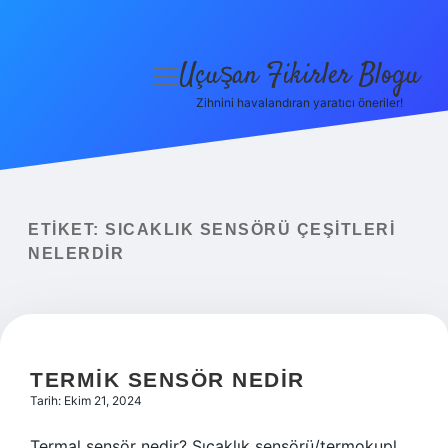
Uçuşan Fikirler Blogu
menüyü
aç
Zihnini havalandıran yaratıcı öneriler!
Anasayfa
Gizlilik Politikası
Yasal Uyarı
ETIKET:
SICAKLIK SENSÖRÜ ÇEŞITLERI
NELERDIR
Hakkımızda
TERMIK SENSÖR NEDIR
Tarih: Ekim 21, 2024
Termal sensör nedir? Sıcaklık sensörü/termokupl,