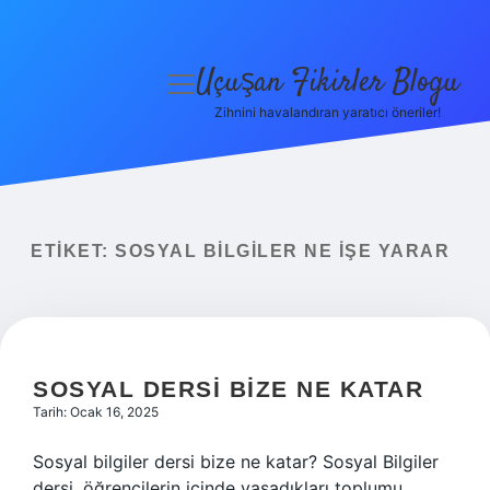
Uçuşan Fikirler Blogu
menüyü
aç
Zihnini havalandıran yaratıcı öneriler!
Anasayfa
Gizlilik Politikası
Yasal Uyarı
ETIKET:
SOSYAL BILGILER NE IŞE YARAR
Hakkımızda
SOSYAL DERSI BIZE NE KATAR
Tarih: Ocak 16, 2025
Sosyal bilgiler dersi bize ne katar? Sosyal Bilgiler
dersi, öğrencilerin içinde yaşadıkları toplumu