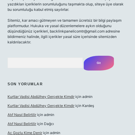
yazdıkları içeriklerin sorumluluğunu taşımakta olup, siteye üye olarak
bu sorumluluğu kabul etmiş sayılırlar.
Sitemiz, kar amacı gütmeyen ve tamamen ücretsiz bir bilgi paylaşım
platformudur. Hukuka ve yasal düzenlemelere aykırı olduğunu
düşündüğünüz içerikleri,
backlinkpanelicomtr@gmail.com
adresine
bildirmeniz halinde, ilgili içerikler yasal süre içerisinde sitemizden
kaldırılacaktır.
Arama
SON YORUMLAR
Kurtlar Vadisi Abdülhey Gerçekte Kimdir
için
admin
Kurtlar Vadisi Abdülhey Gerçekte Kimdir
için
Kardeş
Atıf Nasıl Belirtilir
için
admin
Atıf Nasıl Belirtilir
için
Dağcı
Ac Gozlu Kime Denir
için
admin