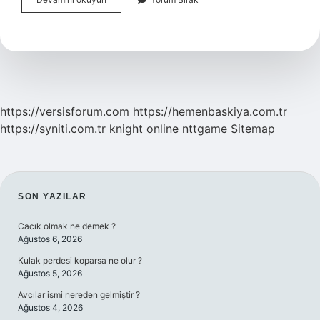
Olmak
Için
Hangi
Bölüm
Okunmalı
https://versisforum.com
https://hemenbaskiya.com.tr
https://syniti.com.tr
knight online
nttgame
Sitemap
SIDEBAR
SON YAZILAR
Cacık olmak ne demek ?
Ağustos 6, 2026
Kulak perdesi koparsa ne olur ?
Ağustos 5, 2026
Avcılar ismi nereden gelmiştir ?
Ağustos 4, 2026