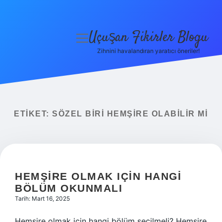
Uçuşan Fikirler Blogu
menüyü
aç
Zihnini havalandıran yaratıcı öneriler!
Anasayfa
Gizlilik Politikası
Yasal Uyarı
ETIKET:
SÖZEL BIRI HEMŞIRE OLABILIR MI
Hakkımızda
HEMŞIRE OLMAK IÇIN HANGI
BÖLÜM OKUNMALI
Tarih: Mart 16, 2025
Hemşire olmak için hangi bölüm seçilmeli? Hemşire