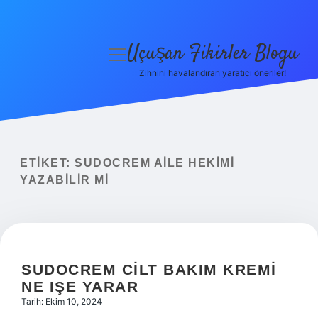
Uçuşan Fikirler Blogu
menüyü
aç
Zihnini havalandıran yaratıcı öneriler!
Anasayfa
Gizlilik Politikası
Yasal Uyarı
ETIKET:
SUDOCREM AILE HEKIMI
YAZABILIR MI
Hakkımızda
SUDOCREM CILT BAKIM KREMI
NE IŞE YARAR
Tarih: Ekim 10, 2024