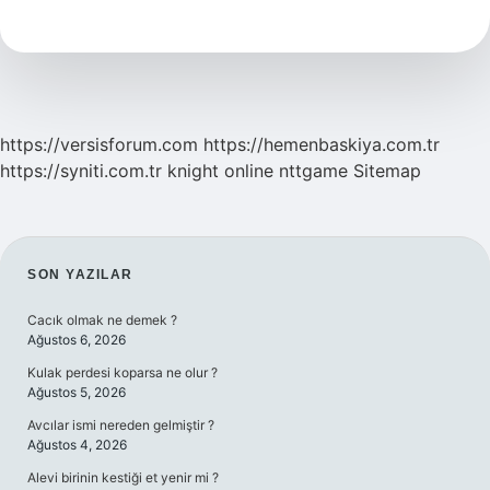
Bakım
Kremi
Ne
Işe
Yarar
https://versisforum.com
https://hemenbaskiya.com.tr
https://syniti.com.tr
knight online
nttgame
Sitemap
SIDEBAR
SON YAZILAR
Cacık olmak ne demek ?
Ağustos 6, 2026
Kulak perdesi koparsa ne olur ?
Ağustos 5, 2026
Avcılar ismi nereden gelmiştir ?
Ağustos 4, 2026
Alevi birinin kestiği et yenir mi ?