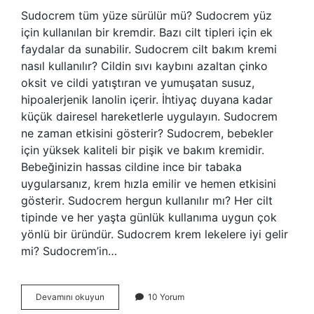
Sudocrem tüm yüze sürülür mü? Sudocrem yüz
için kullanılan bir kremdir. Bazı cilt tipleri için ek
faydalar da sunabilir. Sudocrem cilt bakım kremi
nasıl kullanılır? Cildin sıvı kaybını azaltan çinko
oksit ve cildi yatıştıran ve yumuşatan susuz,
hipoalerjenik lanolin içerir. İhtiyaç duyana kadar
küçük dairesel hareketlerle uygulayın. Sudocrem
ne zaman etkisini gösterir? Sudocrem, bebekler
için yüksek kaliteli bir pişik ve bakım kremidir.
Bebeğinizin hassas cildine ince bir tabaka
uygularsanız, krem ​​hızla emilir ve hemen etkisini
gösterir. Sudocrem hergun kullanılır mı? Her cilt
tipinde ve her yaşta günlük kullanıma uygun çok
yönlü bir üründür. Sudocrem krem lekelere iyi gelir
mi? Sudocrem’in…
Sudocrem
Devamını okuyun
10 Yorum
Cilt