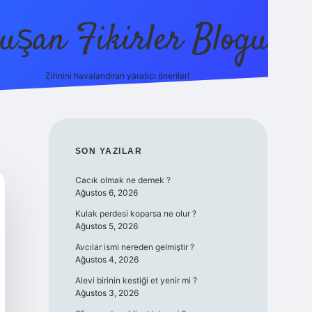
uşan Fikirler Blogu
Zihnini havalandıran yaratıcı öneriler!
betexper
SIDEBAR
SON YAZILAR
Cacık olmak ne demek ?
Ağustos 6, 2026
Kulak perdesi koparsa ne olur ?
Ağustos 5, 2026
Avcılar ismi nereden gelmiştir ?
Ağustos 4, 2026
Alevi birinin kestiği et yenir mi ?
Ağustos 3, 2026