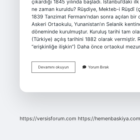
çıkardığı 1845 yılında başladı. İstanbul’daki i
ne zaman kuruldu? Rüşdiye, Mekteb-i Rüşdî (ç
1839 Tanzimat Fermanı’ndan sonra açılan bir 
Askeri Ortaokulu, Yunanistan’ın Selanik kenti
döneminde kurulmuştur. Kuruluş tarihi tam olar
(Türkiye) açılış tarihini 1882 olarak vermiştir. Rüştiyenin anlam
“erişkinliğe ilişkin”) Daha önce ortaokul mezu
Rüştiye
Devamını okuyun
Yorum Bırak
Nereye
Bağlı
https://versisforum.com
https://hemenbaskiya.com