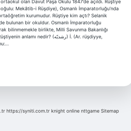
lk ortaokul olan Davut Paşa Okulu 1847’de açıldı. Rüştiye
oğulu: Mekâtib-i Rüşdiye), Osmanlı İmparatorluğu’nda
ortaöğretim kurumudur. Rüştiye kim açtı? Selanik
nde bulunan bir okuldur. Osmanlı İmparatorluğu
ak bilinmemekle birlikte, Milli Savunma Bakanlığı
ı nedir? (ﺭﺷﺪﻳّﻪ) İ. (Ar. rüşdiyye,
nu:…
.tr
https://syniti.com.tr
knight online
nttgame
Sitemap