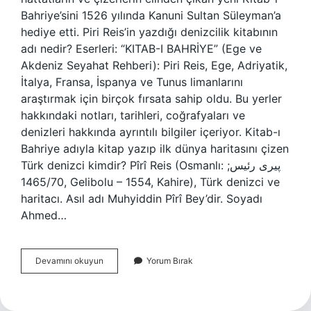
Bahriye’sini 1526 yılında Kanuni Sultan Süleyman’a
hediye etti. Piri Reis’in yazdığı denizcilik kitabının
adı nedir? Eserleri: “KITAB-I BAHRİYE” (Ege ve
Akdeniz Seyahat Rehberi): Piri Reis, Ege, Adriyatik,
İtalya, Fransa, İspanya ve Tunus limanlarını
araştırmak için birçok fırsata sahip oldu. Bu yerler
hakkındaki notları, tarihleri, coğrafyaları ve
denizleri hakkında ayrıntılı bilgiler içeriyor. Kitab-ı
Bahriye adıyla kitap yazıp ilk dünya haritasını çizen
Türk denizci kimdir? Pîrî Reis (Osmanlı: پیری رئیس;
1465/70, Gelibolu – 1554, Kahire), Türk denizci ve
haritacı. Asıl adı Muhyiddin Pîrî Bey’dir. Soyadı
Ahmed…
Kitab-
Devamını okuyun
Yorum Bırak
I
Bahriye
Nesir
Mi