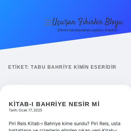
Uçuşan Fikirler Blogu
menüyü
aç
Zihnini havalandıran yaratıcı öneriler!
Anasayfa
Gizlilik Politikası
Yasal Uyarı
ETIKET:
TABU BAHRIYE KIMIN ESERIDIR
Hakkımızda
KITAB-I BAHRIYE NESIR MI
Tarih: Ocak 17, 2025
Piri Reis Kitab-ı Bahriye kime sundu? Piri Reis, usta
hattatların ve çizerlerin elinden çıkan yeni Kitab-ı