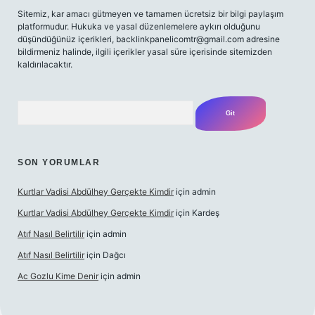
Sitemiz, kar amacı gütmeyen ve tamamen ücretsiz bir bilgi paylaşım
platformudur. Hukuka ve yasal düzenlemelere aykırı olduğunu
düşündüğünüz içerikleri,
backlinkpanelicomtr@gmail.com
adresine
bildirmeniz halinde, ilgili içerikler yasal süre içerisinde sitemizden
kaldırılacaktır.
Arama
SON YORUMLAR
Kurtlar Vadisi Abdülhey Gerçekte Kimdir
için
admin
Kurtlar Vadisi Abdülhey Gerçekte Kimdir
için
Kardeş
Atıf Nasıl Belirtilir
için
admin
Atıf Nasıl Belirtilir
için
Dağcı
Ac Gozlu Kime Denir
için
admin