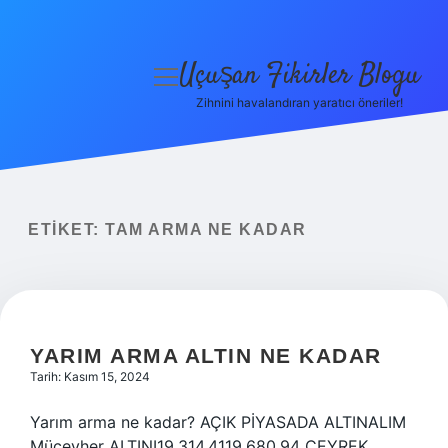
Uçuşan Fikirler Blogu
menüyü
aç
Zihnini havalandıran yaratıcı öneriler!
Anasayfa
Gizlilik Politikası
Yasal Uyarı
ETIKET:
TAM ARMA NE KADAR
Hakkımızda
YARIM ARMA ALTIN NE KADAR
Tarih: Kasım 15, 2024
Yarım arma ne kadar? AÇIK PİYASADA ALTINALIM
Mücevher ALTINI19.314,4119.680,94 ÇEYREK