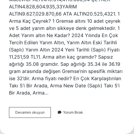
ALTIN4.828,604.935,33YARIM
ALTIN9.627,029.870,66 ATA ALTIN20.525,4321. 1
Arma Kaç Çeyrek? 1 Gremse altını 10 adet çeyrek
ve 5 adet yarım altın sikkeye denk gelmektedir. 1
Adet Yarım altın Ne Kadar? 2024 Yılında En Çok
Tercih Edilen Yarım Altın, Yarım Altın Eski Tarihli
(Saplı) Yarım Altın 2024 Yeni Tarihli (Saplı) Fiyatı
11.251,59 TL11. Arma altın kaç gramdır? Sapsız
ağırlığı 35.08 gramdır. Sap ağırlığı 35.34 ile 36.19
gram arasında değişen Gremse’nin spesifik miktarı
ise 32’dir. Arma fiyatı nedir? En Çok Karşılaştırılan
Takı 5’i Bir Arada, Arma New Date (Saplı) Takı 5’i
Bir Arada, Arma…
Yarım
Devamını okuyun
Yorum Bırak
Arma
Altın
Ne
Kadar