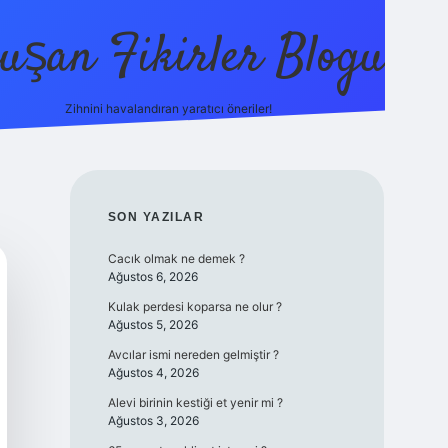
uşan Fikirler Blogu
Zihnini havalandıran yaratıcı öneriler!
betexper
SIDEBAR
SON YAZILAR
Cacık olmak ne demek ?
Ağustos 6, 2026
Kulak perdesi koparsa ne olur ?
Ağustos 5, 2026
Avcılar ismi nereden gelmiştir ?
Ağustos 4, 2026
Alevi birinin kestiği et yenir mi ?
Ağustos 3, 2026