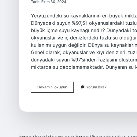
Tarih: Ekim 30, 2024
Yeryüzündeki su kaynaklarının en büyük miktarı
Dünyadaki suyun %97,5’i okyanuslardaki tuzlu 
büyük içme suyu kaynağı nedir? Dünyadaki top
okyanuslar ve iç denizlerdeki tuzlu su olduğu
kullanımı uygun değildir. Dünya su kaynakları
Genel olarak, okyanuslar ve kıyı denizleri, tuzl
dünyadaki suyun %97’sinden fazlasını oluşturm
miktarda su depolamamaktadır. Dünyanın su k
Verilenlerden
Devamını okuyun
Yorum Bırak
Hangisi
Yeryüzündeki
Su
Kaynaklarının
En
Büyük