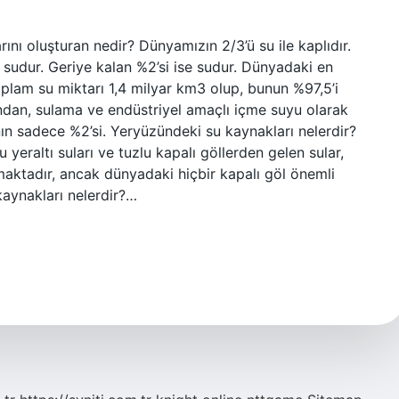
nı oluşturan nedir? Dünyamızın 2/3’ü su ile kaplıdır.
sudur. Geriye kalan %2’si ise sudur. Dünyadaki en
lam su miktarı 1,4 milyar km3 olup, bunun %97,5’i
ndan, sulama ve endüstriyel amaçlı içme suyu olarak
nın sadece %2’si. Yeryüzündeki su kaynakları nelerdir?
u yeraltı suları ve tuzlu kapalı göllerden gelen sular,
aktadır, ancak dünyadaki hiçbir kapalı göl önemli
aynakları nelerdir?…