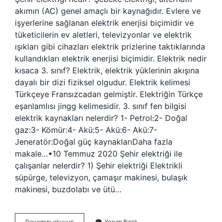
akımın (AC) genel amaçlı bir kaynağıdır. Evlere ve
işyerlerine sağlanan elektrik enerjisi biçimidir ve
tüketicilerin ev aletleri, televizyonlar ve elektrik
ışıkları gibi cihazları elektrik prizlerine taktıklarında
kullandıkları elektrik enerjisi biçimidir. Elektrik nedir
kısaca 3. sınıf? Elektrik, elektrik yüklerinin akışına
dayalı bir dizi fiziksel olgudur. Elektrik kelimesi
Türkçeye Fransızcadan gelmiştir. Elektriğin Türkçe
eşanlamlısı jingg kelimesidir. 3. sınıf fen bilgisi
elektrik kaynakları nelerdir? 1- Petrol:2- Doğal
gaz:3- Kömür:4- Akü:5- Akü:6- Akü:7-
Jeneratör:Doğal güç kaynaklarıDaha fazla
makale…•10 Temmuz 2020 Şehir elektriği ile
çalışanlar nelerdir? 1) Şehir elektriği Elektrikli
süpürge, televizyon, çamaşır makinesi, bulaşık
makinesi, buzdolabı ve ütü…
3
Devamını okuyun
Yorum Bırak