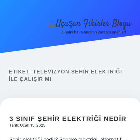
Uçuşan Fikirler Blogu
menüyü
aç
Zihnini havalandıran yaratıcı öneriler!
Anasayfa
Gizlilik Politikası
Yasal Uyarı
ETIKET:
TELEVIZYON ŞEHIR ELEKTRIĞI
ILE ÇALIŞIR MI
Hakkımızda
3 SINIF ŞEHIR ELEKTRIĞI NEDIR
Tarih: Ocak 15, 2025
Şehir elektriği nedir? Şebeke elektriği, alternatif