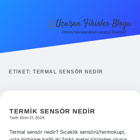
Uçuşan Fikirler Blogu
menüyü
aç
Zihnini havalandıran yaratıcı öneriler!
Anasayfa
Gizlilik Politikası
Yasal Uyarı
ETIKET:
TERMAL SENSÖR NEDIR
Hakkımızda
TERMIK SENSÖR NEDIR
Tarih: Ekim 21, 2024
Termal sensör nedir? Sıcaklık sensörü/termokupl,
uçta birbirine bağlı iki farklı metal türünden oluşur.