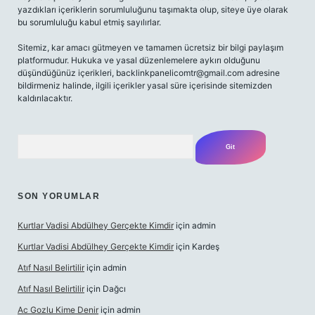
yazdıkları içeriklerin sorumluluğunu taşımakta olup, siteye üye olarak
bu sorumluluğu kabul etmiş sayılırlar.
Sitemiz, kar amacı gütmeyen ve tamamen ücretsiz bir bilgi paylaşım
platformudur. Hukuka ve yasal düzenlemelere aykırı olduğunu
düşündüğünüz içerikleri,
backlinkpanelicomtr@gmail.com
adresine
bildirmeniz halinde, ilgili içerikler yasal süre içerisinde sitemizden
kaldırılacaktır.
Arama
SON YORUMLAR
Kurtlar Vadisi Abdülhey Gerçekte Kimdir
için
admin
Kurtlar Vadisi Abdülhey Gerçekte Kimdir
için
Kardeş
Atıf Nasıl Belirtilir
için
admin
Atıf Nasıl Belirtilir
için
Dağcı
Ac Gozlu Kime Denir
için
admin