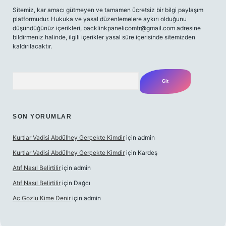
Sitemiz, kar amacı gütmeyen ve tamamen ücretsiz bir bilgi paylaşım
platformudur. Hukuka ve yasal düzenlemelere aykırı olduğunu
düşündüğünüz içerikleri,
backlinkpanelicomtr@gmail.com
adresine
bildirmeniz halinde, ilgili içerikler yasal süre içerisinde sitemizden
kaldırılacaktır.
Arama
SON YORUMLAR
Kurtlar Vadisi Abdülhey Gerçekte Kimdir
için
admin
Kurtlar Vadisi Abdülhey Gerçekte Kimdir
için
Kardeş
Atıf Nasıl Belirtilir
için
admin
Atıf Nasıl Belirtilir
için
Dağcı
Ac Gozlu Kime Denir
için
admin