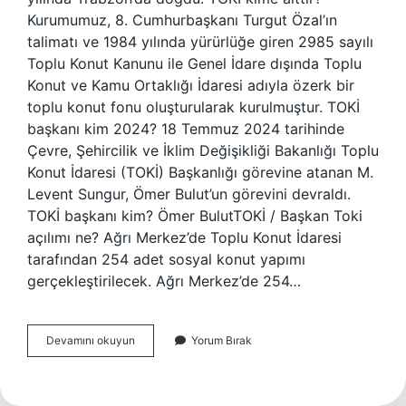
Kurumumuz, 8. Cumhurbaşkanı Turgut Özal’ın
talimatı ve 1984 yılında yürürlüğe giren 2985 sayılı
Toplu Konut Kanunu ile Genel İdare dışında Toplu
Konut ve Kamu Ortaklığı İdaresi adıyla özerk bir
toplu konut fonu oluşturularak kurulmuştur. TOKİ
başkanı kim 2024? 18 Temmuz 2024 tarihinde
Çevre, Şehircilik ve İklim Değişikliği Bakanlığı Toplu
Konut İdaresi (TOKİ) Başkanlığı görevine atanan M.
Levent Sungur, Ömer Bulut’un görevini devraldı.
TOKİ başkanı kim? Ömer BulutTOKİ / Başkan Toki
açılımı ne? Ağrı Merkez’de Toplu Konut İdaresi
tarafından 254 adet sosyal konut yapımı
gerçekleştirilecek. Ağrı Merkez’de 254…
Toki̇Nin
Devamını okuyun
Yorum Bırak
Sahibi
Kim