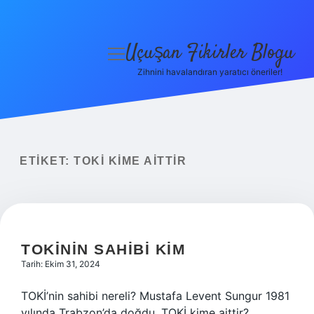
Uçuşan Fikirler Blogu
menüyü
aç
Zihnini havalandıran yaratıcı öneriler!
Anasayfa
Gizlilik Politikası
Yasal Uyarı
ETIKET:
TOKİ KIME AITTIR
Hakkımızda
TOKİNIN SAHIBI KIM
Tarih: Ekim 31, 2024
TOKİ’nin sahibi nereli? Mustafa Levent Sungur 1981
yılında Trabzon’da doğdu. TOKİ kime aittir?