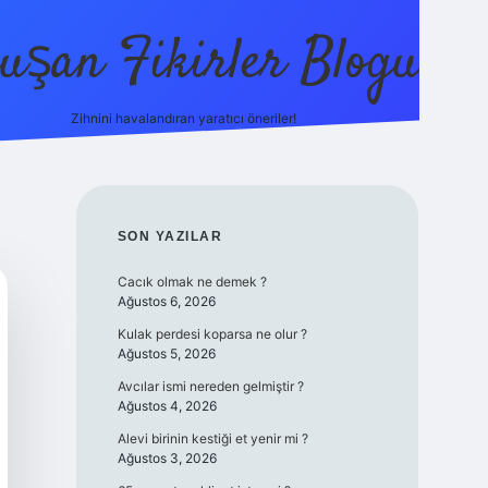
uşan Fikirler Blogu
Zihnini havalandıran yaratıcı öneriler!
betexper
SIDEBAR
SON YAZILAR
Cacık olmak ne demek ?
Ağustos 6, 2026
Kulak perdesi koparsa ne olur ?
Ağustos 5, 2026
Avcılar ismi nereden gelmiştir ?
Ağustos 4, 2026
Alevi birinin kestiği et yenir mi ?
Ağustos 3, 2026