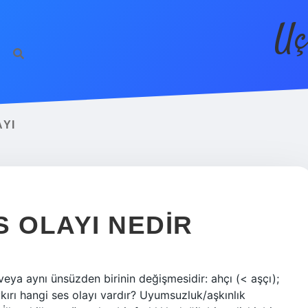
Uç
YI
S OLAYI NEDIR
veya aynı ünsüzden birinin değişmesidir: ahçı (< aşçı);
ırı hangi ses olayı vardır? Uyumsuzluk/aşkınlık