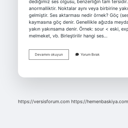
dediğimiz ses olgusu, benzerliğin tam tersidir. İl
anormalliktir. Noktalar aynı veya birbirine yak
gelmiştir. Ses aktarması nedir örnek? Göç (ses
kaymasına göç denir. Genellikle ağızda meyda
yakın yakınsama denir. Örnek: sour < eski, exp
melmeket, vb. Birleştirilir hangi ses…
Aykırılaşma
Devamını okuyun
Yorum Bırak
Ses
Olayı
Nedir
https://versisforum.com
https://hemenbaskiya.com