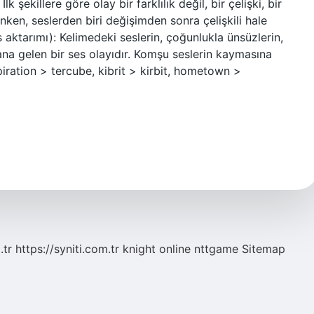
k şekillere göre olay bir farklılık değil, bir çelişki, bir
ınken, seslerden biri değişimden sonra çelişkili hale
 aktarımı): Kelimedeki seslerin, çoğunlukla ünsüzlerin,
na gelen bir ses olayıdır. Komşu seslerin kaymasına
iration > tercube, kibrit > kirbit, hometown >
.tr
https://syniti.com.tr
knight online
nttgame
Sitemap