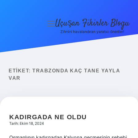
Uçuşan Fikirler Blogu
menüyü
aç
Zihnini havalandıran yaratıcı öneriler!
Anasayfa
Gizlilik Politikası
Yasal Uyarı
ETIKET:
TRABZONDA KAÇ TANE YAYLA
VAR
Hakkımızda
KADIRGADA NE OLDU
Tarih: Ekim 18, 2024
Osmanlının kadırgadan Kalyona geçmesinin sebebi