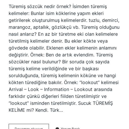
Türemiş sözcük nedir örnek? İsimden türemiş
kelimeler: Bunlar isim köklerine yapım ekleri
getirilerek oluşturulmuş kelimelerdir. tuzlu, demirci,
marangoz, aptallık, gözlükçü vb. Türemiş olduğunu
nasıl anlarız? En az bir türetme eki olan kelimelere
türetilmiş kelimeler denir. Bu ekler kökte veya
gövdede olabilir. Eklenen ekler kelimenin anlamını
değiştirir. Örnek: Ben de artık evlendim. Türemiş
sözcükler nasıl bulunur? Bir soruda çok sayıda
türemiş kelime verildiğinde ve bir başkası
sorulduğunda, türemiş kelimenin köküne ve hangi
kökten türediğine bakılır. Örnek: “lookout” kelimesi
Arrival – Look – Information – Lookout arasında
farklıdır çünkü diğerleri fiilden türetilmiştir ve
“lookout” isminden türetilmiştir. Sucuk TÜREMİŞ
KELİME mi? Kendi. Türk…
Türemiş
Devamını okuyun
Yorum Bırak