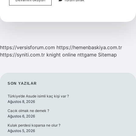
Sözcük
Nedir
Ve
Örnekler
https://versisforum.com
https://hemenbaskiya.com.tr
https://syniti.com.tr
knight online
nttgame
Sitemap
SIDEBAR
SON YAZILAR
Türkiye’de Asude isimli kaç kişi var ?
Ağustos 8, 2026
Cacık olmak ne demek ?
Ağustos 6, 2026
Kulak perdesi koparsa ne olur ?
Ağustos 5, 2026