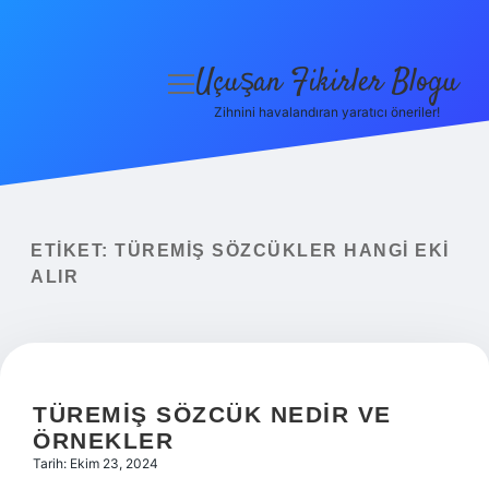
Uçuşan Fikirler Blogu
menüyü
aç
Zihnini havalandıran yaratıcı öneriler!
Anasayfa
Gizlilik Politikası
Yasal Uyarı
ETIKET:
TÜREMIŞ SÖZCÜKLER HANGI EKI
ALIR
Hakkımızda
TÜREMIŞ SÖZCÜK NEDIR VE
ÖRNEKLER
Tarih: Ekim 23, 2024