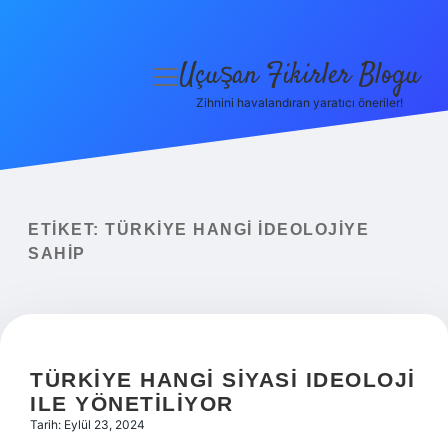
Uçuşan Fikirler Blogu
menüyü
aç
Zihnini havalandıran yaratıcı öneriler!
Anasayfa
Gizlilik Politikası
Yasal Uyarı
ETIKET:
TÜRKIYE HANGI IDEOLOJIYE
SAHIP
Hakkımızda
TÜRKIYE HANGI SIYASI IDEOLOJI
ILE YÖNETILIYOR
Tarih: Eylül 23, 2024