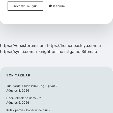
Türkiye
Devamını okuyun
8 Yorum
Hangi
Siyasi
Ideoloji
Ile
Yönetiliyor
https://versisforum.com
https://hemenbaskiya.com.tr
https://syniti.com.tr
knight online
nttgame
Sitemap
SIDEBAR
SON YAZILAR
Türkiye’de Asude isimli kaç kişi var ?
Ağustos 8, 2026
Cacık olmak ne demek ?
Ağustos 6, 2026
Kulak perdesi koparsa ne olur ?