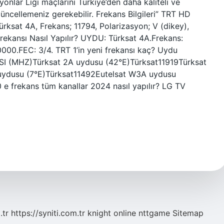
nlar Ligi maçlarını Türkiye’den daha kaliteli ve
 güncellemeniz gerekebilir. Frekans Bilgileri” TRT HD
ürksat 4A, Frekans; 11794, Polarizasyon; V (dikey),
rekansı Nasıl Yapılır? UYDU: Türksat 4A.Frekans:
0000.FEC: 3/4. TRT 1’in yeni frekansı kaç? Uydu
 (MHZ)Türksat 2A uydusu (42°E)Türksat11919Türksat
uydusu (7°E)Türksat11492Eutelsat W3A uydusu
 e frekans tüm kanallar 2024 nasıl yapılır? LG TV
.tr
https://syniti.com.tr
knight online
nttgame
Sitemap