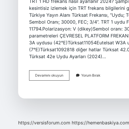
TRT 1 HD frekans nasıl ayarlanır 2024? Şampiyo
kesintisiz izlemek için TRT frekans bilgilerini
Türkiye Yayın Alanı Türksat Frekansı, “Uydu; T
Sembol Oranı; 30000, FEC; 3/4”. TRT 1 uydu F
11794.Polarizasyon: V (dikey)Sembol oranı: 3
parametreleri ÇEVRESEL PLATFORM FREKANSI
3A uydusu (42°E)Türksat11054Eutelsat W3A 
(7°E)Türksat1092818 diğer hatlar Türksat 42.0
Türksat 42e Uydu Ayarları (2024)…
Trt
Devamını okuyun
Yorum Bırak
1
Frekans
Türksat
42
E
Nasil
Ayarlanir
https://versisforum.com
https://hemenbaskiya.com