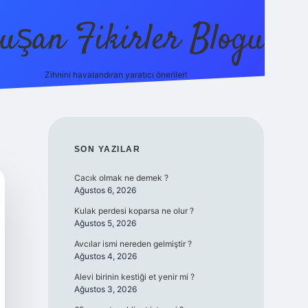
uşan Fikirler Blogu
Zihnini havalandıran yaratıcı öneriler!
betexper
SIDEBAR
SON YAZILAR
Cacık olmak ne demek ?
Ağustos 6, 2026
Kulak perdesi koparsa ne olur ?
Ağustos 5, 2026
Avcılar ismi nereden gelmiştir ?
Ağustos 4, 2026
Alevi birinin kestiği et yenir mi ?
Ağustos 3, 2026