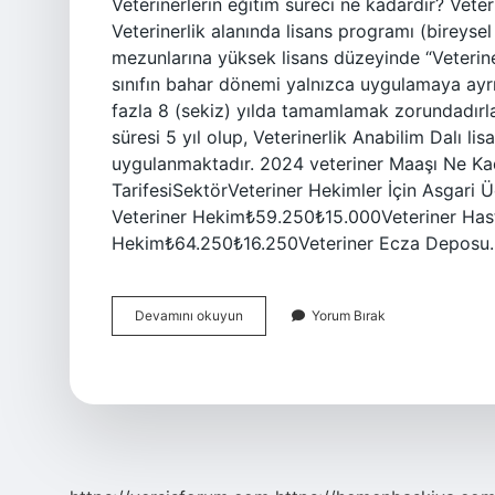
Veterinerlerin eğitim süreci ne kadardır? Veteri
Veterinerlik alanında lisans programı (bireysel
mezunlarına yüksek lisans düzeyinde “Veterinerl
sınıfın bahar dönemi yalnızca uygulamaya ayrıl
fazla 8 (sekiz) yılda tamamlamak zorundadırlar.
süresi 5 yıl olup, Veterinerlik Anabilim Dalı li
uygulanmaktadır. 2024 veteriner Maaşı Ne Kad
TarifesiSektörVeteriner Hekimler İçin Asgari 
Veteriner Hekim₺59.250₺15.000Veteriner Hast
Hekim₺64.250₺16.250Veteriner Ecza Deposu
Veterinerliğin
Devamını okuyun
Yorum Bırak
Eğitim
Süresi
Ne
Kadardır