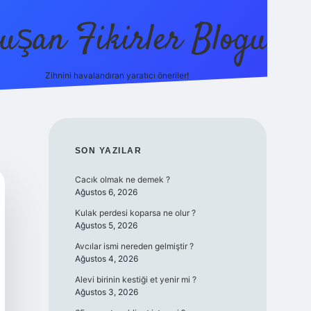
uşan Fikirler Blogu
Zihnini havalandıran yaratıcı öneriler!
betexper
SIDEBAR
SON YAZILAR
Cacık olmak ne demek ?
Ağustos 6, 2026
Kulak perdesi koparsa ne olur ?
Ağustos 5, 2026
Avcılar ismi nereden gelmiştir ?
Ağustos 4, 2026
Alevi birinin kestiği et yenir mi ?
Ağustos 3, 2026