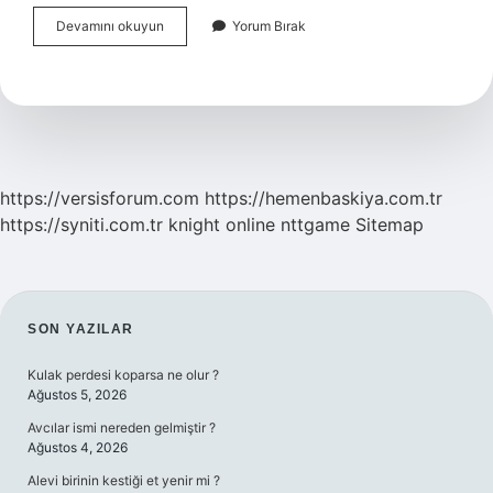
Karıncaezmez
Devamını okuyun
Yorum Bırak
Nasıl
Yazilir
https://versisforum.com
https://hemenbaskiya.com.tr
https://syniti.com.tr
knight online
nttgame
Sitemap
SIDEBAR
SON YAZILAR
Kulak perdesi koparsa ne olur ?
Ağustos 5, 2026
Avcılar ismi nereden gelmiştir ?
Ağustos 4, 2026
Alevi birinin kestiği et yenir mi ?