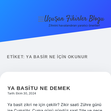
Uçuşan Fikirler Blogu
menüyü
aç
Zihnini havalandıran yaratıcı öneriler!
Anasayfa
Gizlilik Politikası
Yasal Uyarı
ETIKET:
YA BASIR NE IÇIN OKUNUR
Hakkımızda
YA BASITU NE DEMEK
Tarih: Ekim 30, 2024
Ya basit zikri ne için çekilir? Zikir saati Zühre günü
ise Cuma’dır. Cuma günü gündüz saat 1’de ve gece