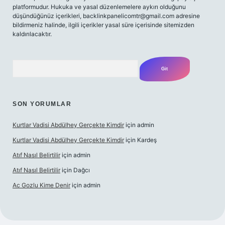
platformudur. Hukuka ve yasal düzenlemelere aykırı olduğunu
düşündüğünüz içerikleri,
backlinkpanelicomtr@gmail.com
adresine
bildirmeniz halinde, ilgili içerikler yasal süre içerisinde sitemizden
kaldırılacaktır.
Arama
SON YORUMLAR
Kurtlar Vadisi Abdülhey Gerçekte Kimdir
için
admin
Kurtlar Vadisi Abdülhey Gerçekte Kimdir
için
Kardeş
Atıf Nasıl Belirtilir
için
admin
Atıf Nasıl Belirtilir
için
Dağcı
Ac Gozlu Kime Denir
için
admin