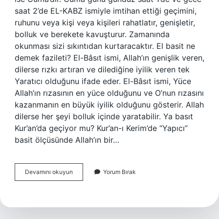
saat 2’de EL-KABZ ismiyle imtihan ettiği geçimini,
ruhunu veya kişi veya kişileri rahatlatır, genişletir,
bolluk ve berekete kavuşturur. Zamanında
okunması sizi sıkıntıdan kurtaracaktır. El basit ne
demek fazileti? El-Bâsıt ismi, Allah’ın genişlik veren,
dilerse rızkı artıran ve dilediğine iyilik veren tek
Yaratıcı olduğunu ifade eder. El-Bâsıt ismi, Yüce
Allah’ın rızasının en yüce olduğunu ve O’nun rızasını
kazanmanın en büyük iyilik olduğunu gösterir. Allah
dilerse her şeyi bolluk içinde yaratabilir. Ya basıt
Kur’an’da geçiyor mu? Kur’an-ı Kerim’de “Yapıcı”
basit ölçüsünde Allah’ın bir…
Ya
Devamını okuyun
Yorum Bırak
Basitu
Ne
Demek