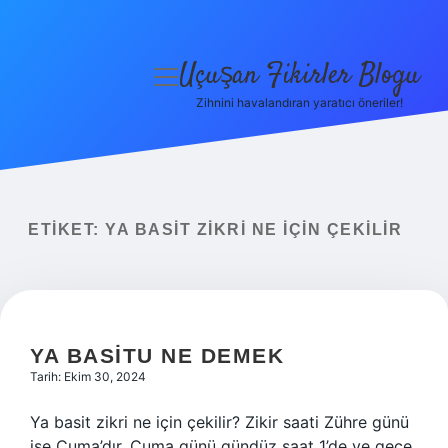
Uçuşan Fikirler Blogu
menüyü
aç
Zihnini havalandıran yaratıcı öneriler!
Anasayfa
Gizlilik Politikası
Yasal Uyarı
ETIKET:
YA BASIT ZIKRI NE IÇIN ÇEKILIR
Hakkımızda
YA BASITU NE DEMEK
Tarih: Ekim 30, 2024
Ya basit zikri ne için çekilir? Zikir saati Zühre günü
ise Cuma’dır. Cuma günü gündüz saat 1’de ve gece