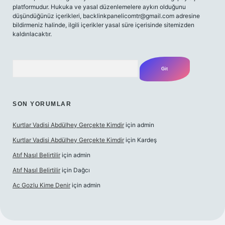
platformudur. Hukuka ve yasal düzenlemelere aykırı olduğunu
düşündüğünüz içerikleri,
backlinkpanelicomtr@gmail.com
adresine
bildirmeniz halinde, ilgili içerikler yasal süre içerisinde sitemizden
kaldırılacaktır.
Arama
SON YORUMLAR
Kurtlar Vadisi Abdülhey Gerçekte Kimdir
için
admin
Kurtlar Vadisi Abdülhey Gerçekte Kimdir
için
Kardeş
Atıf Nasıl Belirtilir
için
admin
Atıf Nasıl Belirtilir
için
Dağcı
Ac Gozlu Kime Denir
için
admin