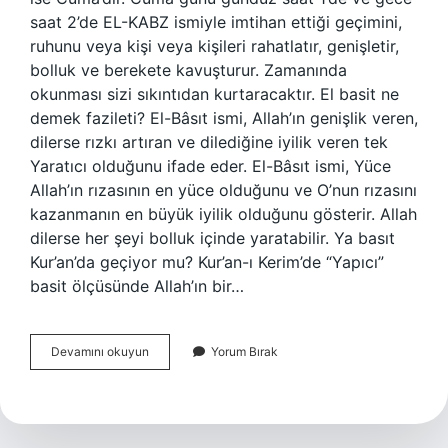
saat 2’de EL-KABZ ismiyle imtihan ettiği geçimini,
ruhunu veya kişi veya kişileri rahatlatır, genişletir,
bolluk ve berekete kavuşturur. Zamanında
okunması sizi sıkıntıdan kurtaracaktır. El basit ne
demek fazileti? El-Bâsıt ismi, Allah’ın genişlik veren,
dilerse rızkı artıran ve dilediğine iyilik veren tek
Yaratıcı olduğunu ifade eder. El-Bâsıt ismi, Yüce
Allah’ın rızasının en yüce olduğunu ve O’nun rızasını
kazanmanın en büyük iyilik olduğunu gösterir. Allah
dilerse her şeyi bolluk içinde yaratabilir. Ya basıt
Kur’an’da geçiyor mu? Kur’an-ı Kerim’de “Yapıcı”
basit ölçüsünde Allah’ın bir…
Ya
Devamını okuyun
Yorum Bırak
Basitu
Ne
Demek