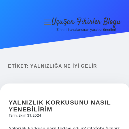
Uçuşan Fikirler Blogu
menüyü
aç
Zihnini havalandıran yaratıcı öneriler!
Anasayfa
Gizlilik Politikası
Yasal Uyarı
ETIKET:
YALNIZLIĞA NE IYI GELIR
Hakkımızda
YALNIZLIK KORKUSUNU NASIL
YENEBILIRIM
Tarih: Ekim 31, 2024
Yalnızlık korkusu nasıl tedavi edilir? Otofobi (yalnız