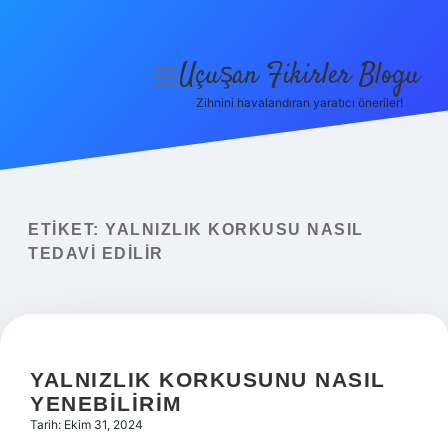
Uçuşan Fikirler Blogu
menüyü
aç
Zihnini havalandıran yaratıcı öneriler!
Anasayfa
Gizlilik Politikası
Yasal Uyarı
ETIKET:
YALNIZLIK KORKUSU NASIL
TEDAVI EDILIR
Hakkımızda
YALNIZLIK KORKUSUNU NASIL
YENEBILIRIM
Tarih: Ekim 31, 2024