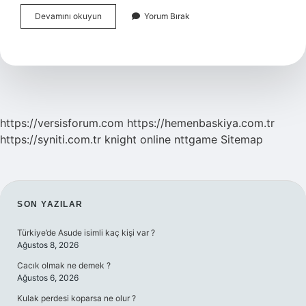
Yalnızlık
Devamını okuyun
Yorum Bırak
Korkusunu
Nasıl
Yenebilirim
https://versisforum.com
https://hemenbaskiya.com.tr
https://syniti.com.tr
knight online
nttgame
Sitemap
SIDEBAR
SON YAZILAR
Türkiye’de Asude isimli kaç kişi var ?
Ağustos 8, 2026
Cacık olmak ne demek ?
Ağustos 6, 2026
Kulak perdesi koparsa ne olur ?