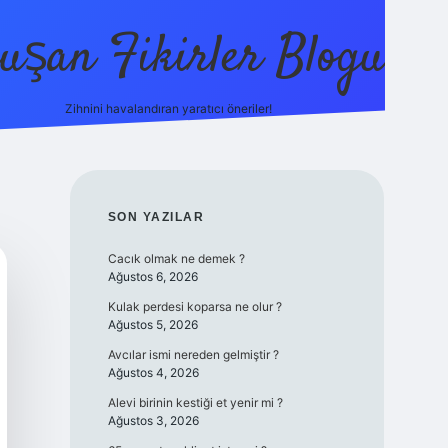
uşan Fikirler Blogu
Zihnini havalandıran yaratıcı öneriler!
betexper
SIDEBAR
SON YAZILAR
Cacık olmak ne demek ?
Ağustos 6, 2026
Kulak perdesi koparsa ne olur ?
Ağustos 5, 2026
Avcılar ismi nereden gelmiştir ?
Ağustos 4, 2026
Alevi birinin kestiği et yenir mi ?
Ağustos 3, 2026