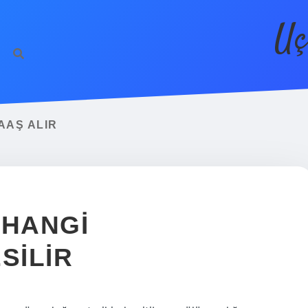
Uç
AAŞ ALIR
 HANGI
SILIR