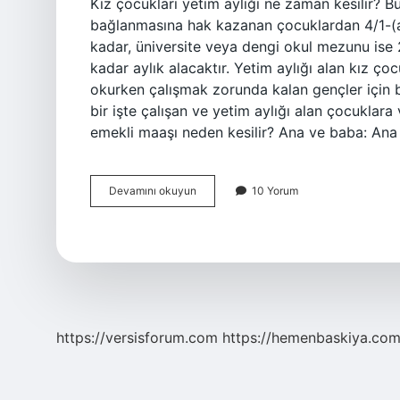
Kız çocukları yetim aylığı ne zaman kesilir? B
bağlanmasına hak kazanan çocuklardan 4/1-(a)
kadar, üniversite veya dengi okul mezunu ise
kadar aylık alacaktır. Yetim aylığı alan kız çoc
okurken çalışmak zorunda kalan gençler için bi
bir işte çalışan ve yetim aylığı alan çocuklara 
emekli maaşı neden kesilir? Ana ve baba: Ana
Kız
Devamını okuyun
10 Yorum
Yetim
Aylığı
Hangi
Durumlarda
Kesilir
https://versisforum.com
https://hemenbaskiya.com