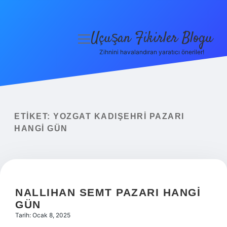
Uçuşan Fikirler Blogu
menüyü
aç
Zihnini havalandıran yaratıcı öneriler!
Anasayfa
Gizlilik Politikası
Yasal Uyarı
ETIKET:
YOZGAT KADIŞEHRI PAZARI
HANGI GÜN
Hakkımızda
NALLIHAN SEMT PAZARI HANGI
GÜN
Tarih: Ocak 8, 2025