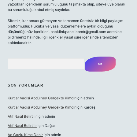
yazdıkları içeriklerin sorumluluğunu taşımakta olup, siteye üye olarak
bu sorumluluğu kabul etmiş sayılırlar.
Sitemiz, kar amacı gütmeyen ve tamamen ücretsiz bir bilgi paylaşım
platformudur. Hukuka ve yasal düzenlemelere aykırı olduğunu
düşündüğünüz içerikleri,
backlinkpanelicomtr@gmail.com
adresine
bildirmeniz halinde, ilgili içerikler yasal süre içerisinde sitemizden
kaldırılacaktır.
Arama
SON YORUMLAR
Kurtlar Vadisi Abdülhey Gerçekte Kimdir
için
admin
Kurtlar Vadisi Abdülhey Gerçekte Kimdir
için
Kardeş
Atıf Nasıl Belirtilir
için
admin
Atıf Nasıl Belirtilir
için
Dağcı
Ac Gozlu Kime Denir
için
admin