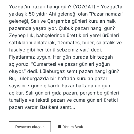
Yozgat’ın pazarı hangi gün? (YOZGAT) – Yozgat’ta
yaklaşık 50 yıldır Ahi geleneği olan “Pazar namazı”
geleneği, Salı ve Çarşamba günleri kurulan halk
pazarında yaşatılıyor. Çubuk pazarı hangi gün?
Zeynep Ilık, bahçelerinde ürettikleri yerel ürünleri
sattıklarını anlatarak, “Domates, biber, salatalık ve
fasulye gibi her türlü sebzemiz var.” dedi.
Fiyatlarımız uygun. Her gün burada bir tezgah
açıyoruz. “Cumartesi ve pazar günleri yoğun
oluyor.” dedi. Lüleburgaz semt pazarı hangi gün?
Bu, Lüleburgaz’da bir haftada kurulan pazar
sayısını 7 güne çıkardı. Pazar haftada üç gün
açıktır. Salı günleri gıda pazarı, perşembe günleri
tuhafiye ve tekstil pazarı ve cuma günleri üretici
pazarı vardır. Batıkent semt…
Nallıhan
Devamını okuyun
Yorum Bırak
Semt