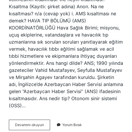
Kısaltma (Kayıtlı: şirket adına) Anon. Na ne
kısaltması? n/a (cevap yok) i. AMS kısaltması ne
demek? HAVA TIP BÖLÜMÜ (AMS)
KOORDİNATÖRLÜĞÜ Hava Sağlık Birimi; misyonu,
uçuş ekiplerine, vatandaşlara ve havacılık tıp
uzmanlarına sık sorulan soruları yanıtlayarak eğitim
vermek, havacılık tıbbı eğitimi sağlamak ve acil
tıbbi hizmetlere ve ekipmanlara ihtiyaç duyanları
yönlendirmektir. Ans hangi dilde? ANS; 1990 yılında
gazeteciler Vahid Mustafayev, Seyfulla Mustafayev
ve Mirşahin Agayev tarafından kuruldu. Şirketin
adı, İngilizce’de Azerbaycan Haber Servisi anlamına
gelen “Azerbaycan Haber Servisi” (ANS) ifadesinin
kısaltmasıdır. Ans nedir tip? Otonom sinir sistemi
(OSS)…
Ans
Devamını okuyun
Yorum Bırak
Kisaltmasi