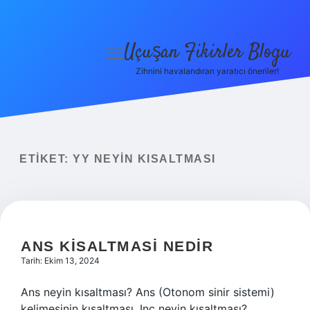
Uçuşan Fikirler Blogu
menüyü
aç
Zihnini havalandıran yaratıcı öneriler!
Anasayfa
Gizlilik Politikası
Yasal Uyarı
ETIKET:
YY NEYIN KISALTMASI
Hakkımızda
ANS KISALTMASI NEDIR
Tarih: Ekim 13, 2024
Ans neyin kısaltması? Ans (Otonom sinir sistemi)
kelimesinin kısaltması. Inc neyin kısaltması?