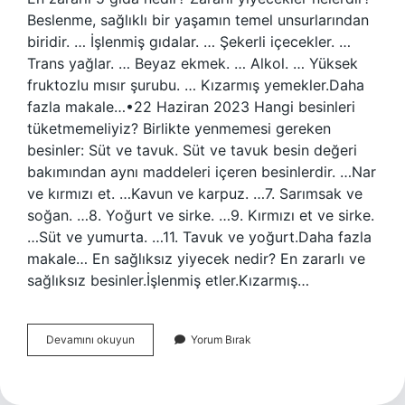
Beslenme, sağlıklı bir yaşamın temel unsurlarından
biridir. … İşlenmiş gıdalar. … Şekerli içecekler. …
Trans yağlar. … Beyaz ekmek. … Alkol. … Yüksek
fruktozlu mısır şurubu. … Kızarmış yemekler.Daha
fazla makale…•22 Haziran 2023 Hangi besinleri
tüketmemeliyiz? Birlikte yenmemesi gereken
besinler: Süt ve tavuk. Süt ve tavuk besin değeri
bakımından aynı maddeleri içeren besinlerdir. …Nar
ve kırmızı et. …Kavun ve karpuz. …7. Sarımsak ve
soğan. …8. Yoğurt ve sirke. …9. Kırmızı et ve sirke.
…Süt ve yumurta. …11. Tavuk ve yoğurt.Daha fazla
makale… En sağlıksız yiyecek nedir? En zararlı ve
sağlıksız besinler.İşlenmiş etler.Kızarmış…
Hangi
Devamını okuyun
Yorum Bırak
Yiyecekler
Yenmemeli