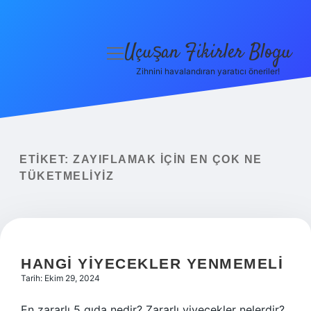
Uçuşan Fikirler Blogu
menüyü
aç
Zihnini havalandıran yaratıcı öneriler!
Anasayfa
Gizlilik Politikası
Yasal Uyarı
ETIKET:
ZAYIFLAMAK IÇIN EN ÇOK NE
TÜKETMELIYIZ
Hakkımızda
HANGI YIYECEKLER YENMEMELI
Tarih: Ekim 29, 2024
En zararlı 5 gıda nedir? Zararlı yiyecekler nelerdir?