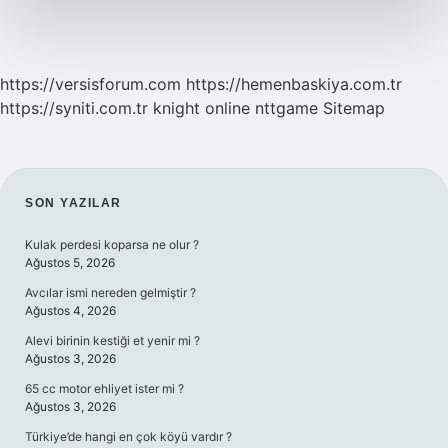
https://versisforum.com
https://hemenbaskiya.com.tr
https://syniti.com.tr
knight online
nttgame
Sitemap
SIDEBAR
SON YAZILAR
Kulak perdesi koparsa ne olur ?
Ağustos 5, 2026
Avcılar ismi nereden gelmiştir ?
Ağustos 4, 2026
Alevi birinin kestiği et yenir mi ?
Ağustos 3, 2026
65 cc motor ehliyet ister mi ?
Ağustos 3, 2026
Türkiye’de hangi en çok köyü vardır ?