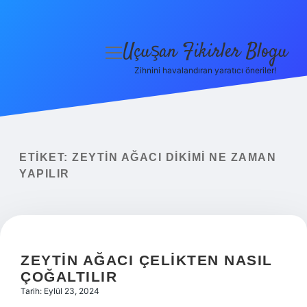
Uçuşan Fikirler Blogu
menüyü
aç
Zihnini havalandıran yaratıcı öneriler!
Anasayfa
Gizlilik Politikası
Yasal Uyarı
ETIKET:
ZEYTIN AĞACI DIKIMI NE ZAMAN
YAPILIR
Hakkımızda
ZEYTIN AĞACI ÇELIKTEN NASIL
ÇOĞALTILIR
Tarih: Eylül 23, 2024