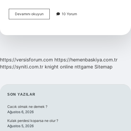
Zeytin
Devamını okuyun
10 Yorum
Ağacı
Çelikten
Nasıl
Çoğaltılır
https://versisforum.com
https://hemenbaskiya.com.tr
https://syniti.com.tr
knight online
nttgame
Sitemap
SIDEBAR
SON YAZILAR
Cacık olmak ne demek ?
Ağustos 6, 2026
Kulak perdesi koparsa ne olur ?
Ağustos 5, 2026