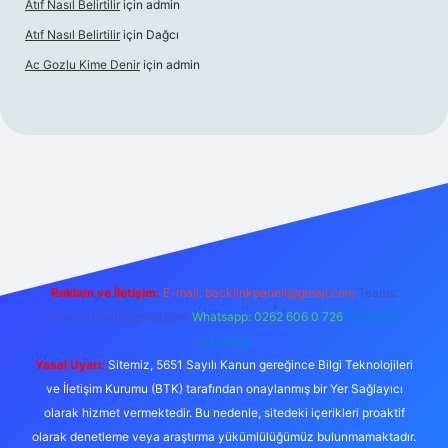
Atıf Nasıl Belirtilir
için
admin
Atıf Nasıl Belirtilir
için
Dağcı
Ac Gozlu Kime Denir
için
admin
etexper
Reklam ve İletişim:
E-mail:
backlinkpaneli@gmail.com
Teams:
forumhizmeti@gmail.com
Whatsapp: 0262 606 0 726
Telegram:
@karabul
Yasal Uyarı:
Sitemiz, 5651 Sayılı Kanun gereğince Bilgi Teknolojileri
ve İletişim Kurumu (BTK) tarafından onaylanmış bir Yer Sağlayıcı
olarak hizmet vermektedir. Bu nedenle, sitedeki içerikleri proaktif
olarak denetleme veya araştırma yükümlülüğümüz bulunmamaktadır.