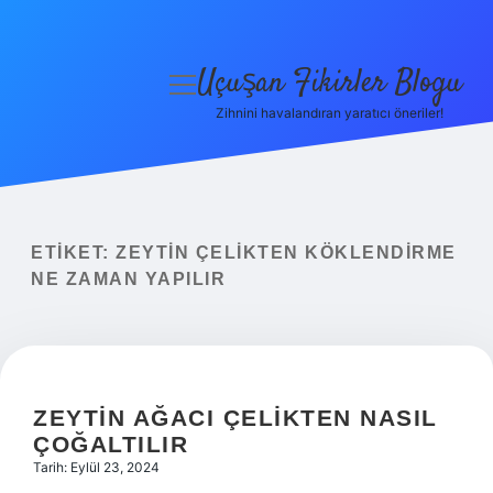
Uçuşan Fikirler Blogu
menüyü
aç
Zihnini havalandıran yaratıcı öneriler!
Anasayfa
Gizlilik Politikası
Yasal Uyarı
ETIKET:
ZEYTIN ÇELIKTEN KÖKLENDIRME
NE ZAMAN YAPILIR
Hakkımızda
ZEYTIN AĞACI ÇELIKTEN NASIL
ÇOĞALTILIR
Tarih: Eylül 23, 2024