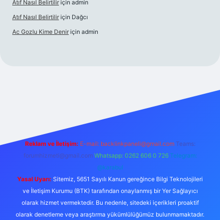
Atıf Nasıl Belirtilir
için
admin
Atıf Nasıl Belirtilir
için
Dağcı
Ac Gozlu Kime Denir
için
admin
etexper
Reklam ve İletişim:
E-mail:
backlinkpaneli@gmail.com
Teams:
forumhizmeti@gmail.com
Whatsapp: 0262 606 0 726
Telegram:
@karabul
Yasal Uyarı:
Sitemiz, 5651 Sayılı Kanun gereğince Bilgi Teknolojileri
ve İletişim Kurumu (BTK) tarafından onaylanmış bir Yer Sağlayıcı
olarak hizmet vermektedir. Bu nedenle, sitedeki içerikleri proaktif
olarak denetleme veya araştırma yükümlülüğümüz bulunmamaktadır.