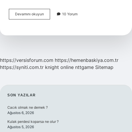
Zeytin
Devamını okuyun
10 Yorum
Ağacı
Çelikten
Nasıl
Çoğaltılır
https://versisforum.com
https://hemenbaskiya.com.tr
https://syniti.com.tr
knight online
nttgame
Sitemap
SIDEBAR
SON YAZILAR
Cacık olmak ne demek ?
Ağustos 6, 2026
Kulak perdesi koparsa ne olur ?
Ağustos 5, 2026