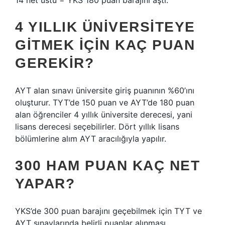
14 net üstü = YKS 180 puan barajını aştı.
4 YILLIK ÜNIVERSITEYE
GITMEK IÇIN KAÇ PUAN
GEREKIR?
AYT alan sınavı üniversite giriş puanının %60’ını
oluşturur. TYT’de 150 puan ve AYT’de 180 puan
alan öğrenciler 4 yıllık üniversite derecesi, yani
lisans derecesi seçebilirler. Dört yıllık lisans
bölümlerine alım AYT aracılığıyla yapılır.
300 HAM PUAN KAÇ NET
YAPAR?
YKS’de 300 puan barajını geçebilmek için TYT ve
AYT sınavlarında belirli puanlar alınması