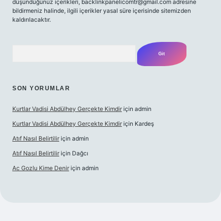
düşündüğünüz içerikleri,
backlinkpanelicomtr@gmail.com
adresine
bildirmeniz halinde, ilgili içerikler yasal süre içerisinde sitemizden
kaldırılacaktır.
Arama
SON YORUMLAR
Kurtlar Vadisi Abdülhey Gerçekte Kimdir
için
admin
Kurtlar Vadisi Abdülhey Gerçekte Kimdir
için
Kardeş
Atıf Nasıl Belirtilir
için
admin
Atıf Nasıl Belirtilir
için
Dağcı
Ac Gozlu Kime Denir
için
admin