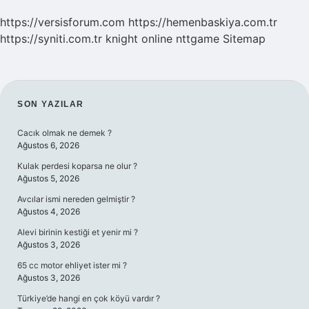
https://versisforum.com
https://hemenbaskiya.com.tr
https://syniti.com.tr
knight online
nttgame
Sitemap
SIDEBAR
SON YAZILAR
Cacık olmak ne demek ?
Ağustos 6, 2026
Kulak perdesi koparsa ne olur ?
Ağustos 5, 2026
Avcılar ismi nereden gelmiştir ?
Ağustos 4, 2026
Alevi birinin kestiği et yenir mi ?
Ağustos 3, 2026
65 cc motor ehliyet ister mi ?
Ağustos 3, 2026
Türkiye’de hangi en çok köyü vardır ?