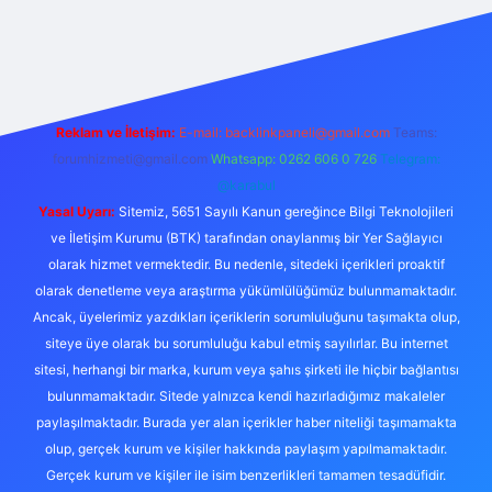
xper
Reklam ve İletişim:
E-mail:
backlinkpaneli@gmail.com
Teams:
forumhizmeti@gmail.com
Whatsapp: 0262 606 0 726
Telegram:
@karabul
Yasal Uyarı:
Sitemiz, 5651 Sayılı Kanun gereğince Bilgi Teknolojileri
ve İletişim Kurumu (BTK) tarafından onaylanmış bir Yer Sağlayıcı
olarak hizmet vermektedir. Bu nedenle, sitedeki içerikleri proaktif
olarak denetleme veya araştırma yükümlülüğümüz bulunmamaktadır.
Ancak, üyelerimiz yazdıkları içeriklerin sorumluluğunu taşımakta olup,
siteye üye olarak bu sorumluluğu kabul etmiş sayılırlar. Bu internet
sitesi, herhangi bir marka, kurum veya şahıs şirketi ile hiçbir bağlantısı
bulunmamaktadır. Sitede yalnızca kendi hazırladığımız makaleler
paylaşılmaktadır. Burada yer alan içerikler haber niteliği taşımamakta
olup, gerçek kurum ve kişiler hakkında paylaşım yapılmamaktadır.
Gerçek kurum ve kişiler ile isim benzerlikleri tamamen tesadüfidir.