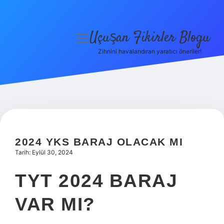
Uçuşan Fikirler Blogu
menüyü
aç
Zihnini havalandıran yaratıcı öneriler!
Anasayfa
Gizlilik Politikası
Yasal Uyarı
Hakkımızda
2024 YKS BARAJ OLACAK MI
Tarih: Eylül 30, 2024
TYT 2024 BARAJ
VAR MI?