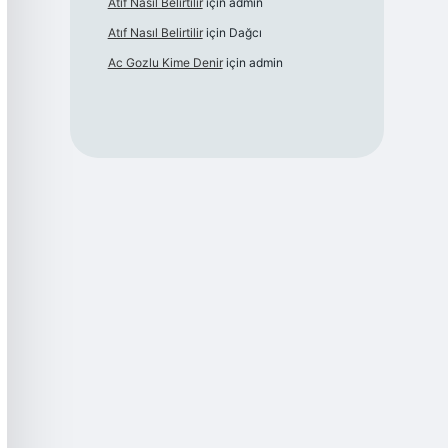
Atıf Nasıl Belirtilir
için
admin
Atıf Nasıl Belirtilir
için
Dağcı
Ac Gozlu Kime Denir
için
admin