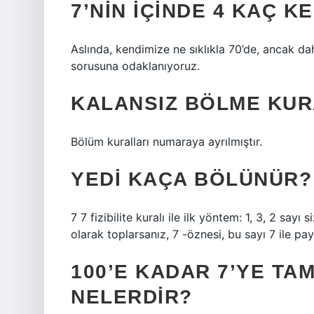
7’NIN IÇINDE 4 KAÇ K
Aslında, kendimize ne sıklıkla 70’de, ancak dah
sorusuna odaklanıyoruz.
KALANSIZ BÖLME KUR
Bölüm kuralları numaraya ayrılmıştır.
YEDI KAÇA BÖLÜNÜR?
7 7 fizibilite kuralı ile ilk yöntem: 1, 3, 2 sayı
olarak toplarsanız, 7 -öznesi, bu sayı 7 ile payla
100’E KADAR 7’YE TA
NELERDIR?