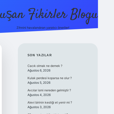
uşan Fikirler Blogu
Zihnini havalandıran yaratıcı öneriler!
betexpe
SIDEBAR
SON YAZILAR
Cacık olmak ne demek ?
Ağustos 6, 2026
Kulak perdesi koparsa ne olur ?
Ağustos 5, 2026
Avcılar ismi nereden gelmiştir ?
Ağustos 4, 2026
Alevi birinin kestiği et yenir mi ?
Ağustos 3, 2026