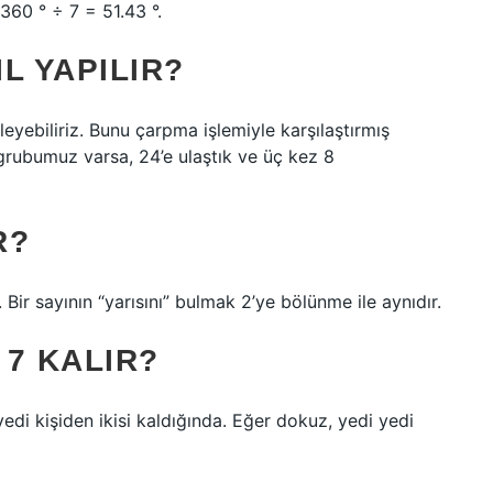
 360 ° ÷ 7 = 51.43 °.
IL YAPILIR?
yebiliriz. Bunu çarpma işlemiyle karşılaştırmış
grubumuz varsa, 24’e ulaştık ve üç kez 8
R?
r. Bir sayının “yarısını” bulmak 2’ye bölünme ile aynıdır.
7 KALIR?
 yedi kişiden ikisi kaldığında. Eğer dokuz, yedi yedi