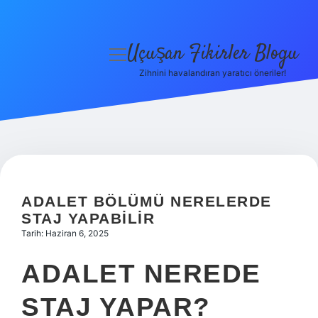
Uçuşan Fikirler Blogu
menüyü
aç
Zihnini havalandıran yaratıcı öneriler!
Anasayfa
Gizlilik Politikası
Yasal Uyarı
Hakkımızda
ADALET BÖLÜMÜ NERELERDE
STAJ YAPABILIR
Tarih: Haziran 6, 2025
ADALET NEREDE
STAJ YAPAR?