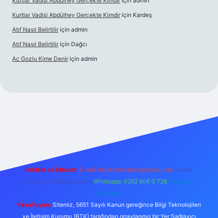
Kurtlar Vadisi Abdülhey Gerçekte Kimdir
için
admin
Kurtlar Vadisi Abdülhey Gerçekte Kimdir
için
Kardeş
Atıf Nasıl Belirtilir
için
admin
Atıf Nasıl Belirtilir
için
Dağcı
Ac Gozlu Kime Denir
için
admin
xper
Reklam ve İletişim:
E-mail:
backlinkpaneli@gmail.com
Teams:
forumhizmeti@gmail.com
Whatsapp: 0262 606 0 726
Telegram:
@karabul
Yasal Uyarı:
Sitemiz, 5651 Sayılı Kanun gereğince Bilgi Teknolojileri
ve İletişim Kurumu (BTK) tarafından onaylanmış bir Yer Sağlayıcı