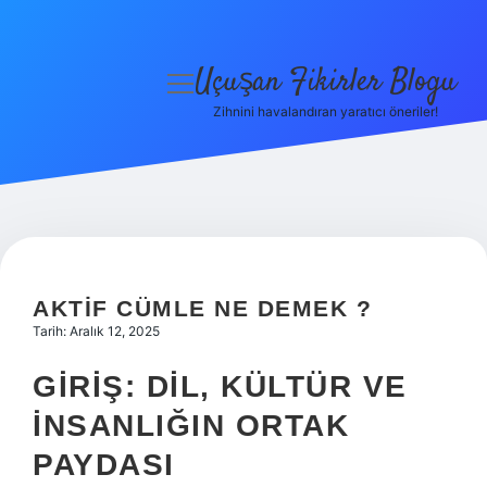
Uçuşan Fikirler Blogu
menüyü
aç
Zihnini havalandıran yaratıcı öneriler!
Anasayfa
Gizlilik Politikası
Yasal Uyarı
Hakkımızda
AKTIF CÜMLE NE DEMEK ?
Tarih: Aralık 12, 2025
GIRIŞ: DIL, KÜLTÜR VE
İNSANLIĞIN ORTAK
PAYDASI