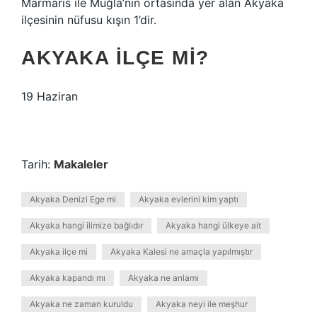
Marmaris ile Muğla’nın ortasında yer alan Akyaka
ilçesinin nüfusu kışın 1’dir.
AKYAKA ILÇE MI?
19 Haziran
Tarih:
Makaleler
Akyaka Denizi Ege mi
Akyaka evlerini kim yaptı
Akyaka hangi ilimize bağlıdır
Akyaka hangi ülkeye ait
Akyaka ilçe mi
Akyaka Kalesi ne amaçla yapılmıştır
Akyaka kapandı mı
Akyaka ne anlamı
Akyaka ne zaman kuruldu
Akyaka neyi ile meşhur