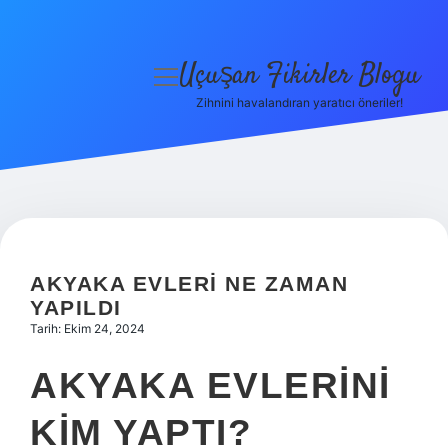
Uçuşan Fikirler Blogu
menüyü
aç
Zihnini havalandıran yaratıcı öneriler!
Anasayfa
Gizlilik Politikası
Yasal Uyarı
Hakkımızda
AKYAKA EVLERI NE ZAMAN
YAPILDI
Tarih: Ekim 24, 2024
AKYAKA EVLERINI
KIM YAPTI?