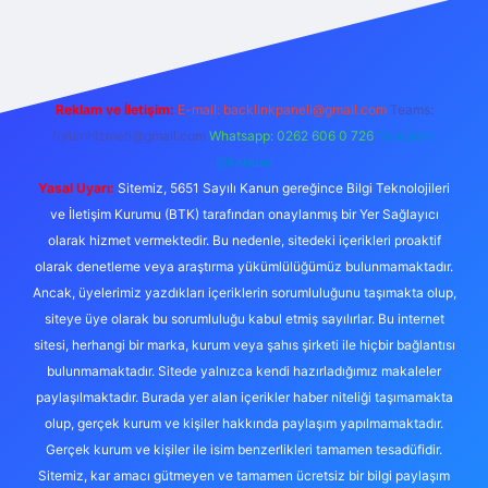
er
Reklam ve İletişim:
E-mail:
backlinkpaneli@gmail.com
Teams:
forumhizmeti@gmail.com
Whatsapp: 0262 606 0 726
Telegram:
@karabul
Yasal Uyarı:
Sitemiz, 5651 Sayılı Kanun gereğince Bilgi Teknolojileri
ve İletişim Kurumu (BTK) tarafından onaylanmış bir Yer Sağlayıcı
olarak hizmet vermektedir. Bu nedenle, sitedeki içerikleri proaktif
olarak denetleme veya araştırma yükümlülüğümüz bulunmamaktadır.
Ancak, üyelerimiz yazdıkları içeriklerin sorumluluğunu taşımakta olup,
siteye üye olarak bu sorumluluğu kabul etmiş sayılırlar. Bu internet
sitesi, herhangi bir marka, kurum veya şahıs şirketi ile hiçbir bağlantısı
bulunmamaktadır. Sitede yalnızca kendi hazırladığımız makaleler
paylaşılmaktadır. Burada yer alan içerikler haber niteliği taşımamakta
olup, gerçek kurum ve kişiler hakkında paylaşım yapılmamaktadır.
Gerçek kurum ve kişiler ile isim benzerlikleri tamamen tesadüfidir.
Sitemiz, kar amacı gütmeyen ve tamamen ücretsiz bir bilgi paylaşım