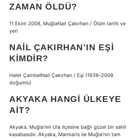
ZAMAN ÖLDÜ?
11 Ekim 2008, MuğlaNail Çakırhan / Ölüm tarihi ve
yeri
NAIL ÇAKIRHAN’IN EŞI
KIMDIR?
Halet ÇambelNail Çakırhan / Eşi (1938–2008
doğumlu)
AKYAKA HANGI ÜLKEYE
AIT?
Akyaka, Muğla’nın Ula ilçesine bağlı güzel bir sahil
kasabasıdır. Akyaka, Marmaris ile Muğla’nın tam