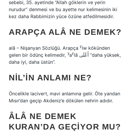
sebebi, 35. ayetinde “Allah göklerin ve yerin
nurudur” denmesi ve bu ayette nur kelimesinin iki
kez daha Rabbimizin yüce özüne atfedilmesidir.
ARAPÇA ALÂ NE DEMEK?
alâ – Nişanyan Sözlüğü. Arapça ˁlw kökünden
gelen bir ödünç kelimedir, ˀaˁlā أَعْلَى “daha yüksek,
daha iyi, daha üstün”.
NIL’IN ANLAMI NE?
Öncelikle lacivert, mavi anlamına gelir. Öte yandan
Mısır’dan geçip Akdeniz’e dökülen nehrin adıdır.
ÂLÂ NE DEMEK
KURAN’DA GEÇIYOR MU?