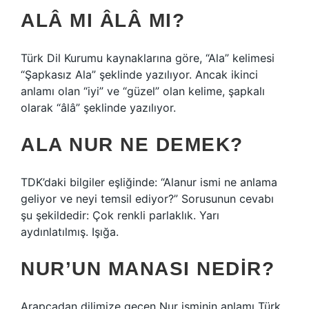
ALÂ MI ÂLÂ MI?
Türk Dil Kurumu kaynaklarına göre, “Ala” kelimesi
“Şapkasız Ala” şeklinde yazılıyor. Ancak ikinci
anlamı olan “iyi” ve “güzel” olan kelime, şapkalı
olarak “âlâ” şeklinde yazılıyor.
ALA NUR NE DEMEK?
TDK’daki bilgiler eşliğinde: “Alanur ismi ne anlama
geliyor ve neyi temsil ediyor?” Sorusunun cevabı
şu şekildedir: Çok renkli parlaklık. Yarı
aydınlatılmış. Işığa.
NUR’UN MANASI NEDIR?
Arapçadan dilimize geçen Nur isminin anlamı Türk