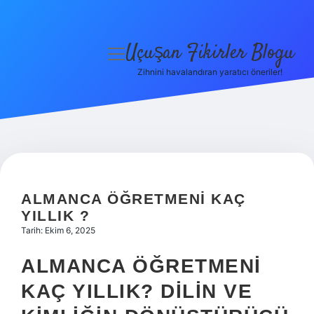
Uçuşan Fikirler Blogu
menüyü
aç
Zihnini havalandıran yaratıcı öneriler!
Anasayfa
Gizlilik Politikası
Yasal Uyarı
Hakkımızda
ALMANCA ÖĞRETMENI KAÇ
YILLIK ?
Tarih: Ekim 6, 2025
ALMANCA ÖĞRETMENI
KAÇ YILLIK? DILIN VE