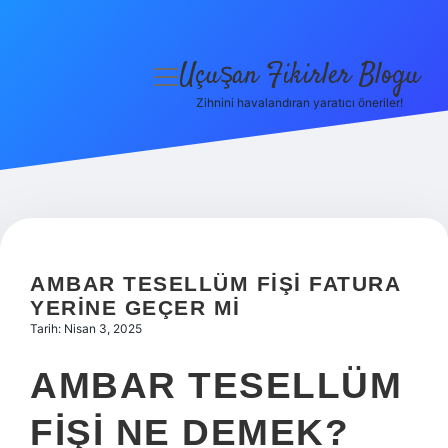
Uçuşan Fikirler Blogu
menüyü
aç
Zihnini havalandıran yaratıcı öneriler!
Anasayfa
Gizlilik Politikası
Yasal Uyarı
Hakkımızda
AMBAR TESELLÜM FIŞI FATURA
YERINE GEÇER MI
Tarih: Nisan 3, 2025
AMBAR TESELLÜM
FIŞI NE DEMEK?