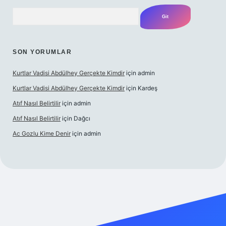
Arama
SON YORUMLAR
Kurtlar Vadisi Abdülhey Gerçekte Kimdir
için
admin
Kurtlar Vadisi Abdülhey Gerçekte Kimdir
için
Kardeş
Atıf Nasıl Belirtilir
için
admin
Atıf Nasıl Belirtilir
için
Dağcı
Ac Gozlu Kime Denir
için
admin
xper