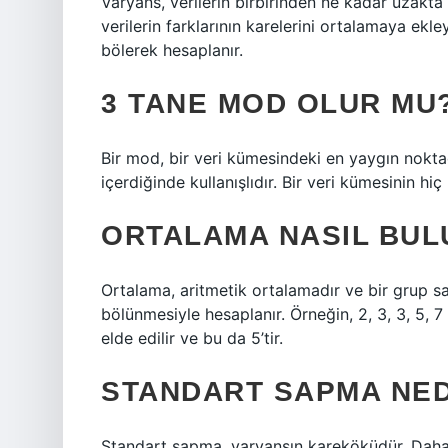
Varyans, verilerin birbirinden ne kadar uzakt
verilerin farklarının karelerini ortalamaya ekl
bölerek hesaplanır.
3 TANE MOD OLUR MU
Bir mod, bir veri kümesindeki en yaygın nokta
içerdiğinde kullanışlıdır. Bir veri kümesinin h
ORTALAMA NASIL BU
Ortalama, aritmetik ortalamadır ve bir grup s
bölünmesiyle hesaplanır. Örneğin, 2, 3, 3, 5, 7
elde edilir ve bu da 5’tir.
STANDART SAPMA NED
Standart sapma, varyansın kareköküdür. Daha 