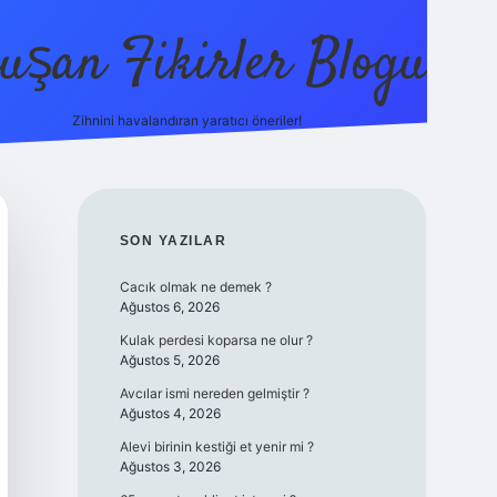
uşan Fikirler Blogu
Zihnini havalandıran yaratıcı öneriler!
betexper
SIDEBAR
SON YAZILAR
Cacık olmak ne demek ?
Ağustos 6, 2026
Kulak perdesi koparsa ne olur ?
Ağustos 5, 2026
Avcılar ismi nereden gelmiştir ?
Ağustos 4, 2026
Alevi birinin kestiği et yenir mi ?
Ağustos 3, 2026