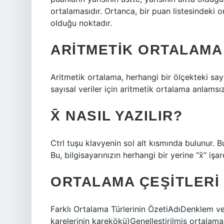
ortalamasıdır. Ortanca, bir puan listesindeki or
olduğu noktadır.
ARITMETIK ORTALAMA
Aritmetik ortalama, herhangi bir ölçekteki sayı
sayısal veriler için aritmetik ortalama anlamsız
X̄ NASIL YAZILIR?
Ctrl tuşu klavyenin sol alt kısmında bulunur. B
Bu, bilgisayarınızın herhangi bir yerine “x̄” işa
ORTALAMA ÇEŞITLERI
Farklı Ortalama Türlerinin ÖzetiAdıDenklem 
karelerinin karekökü)Genelleştirilmiş ortalama