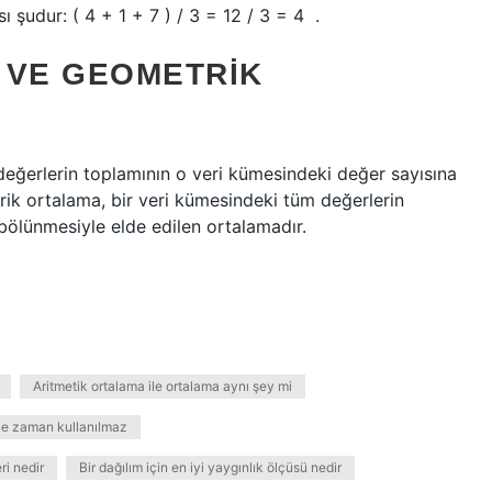
ı şudur: ( 4 + 1 + 7 ) / 3 = 12 / 3 = 4 ‍ .
 VE GEOMETRIK
değerlerin toplamının o veri kümesindeki değer sayısına
ik ortalama, bir veri kümesindeki tüm değerlerin
bölünmesiyle elde edilen ortalamadır.
Aritmetik ortalama ile ortalama aynı şey mi
ne zaman kullanılmaz
ri nedir
Bir dağılım için en iyi yaygınlık ölçüsü nedir