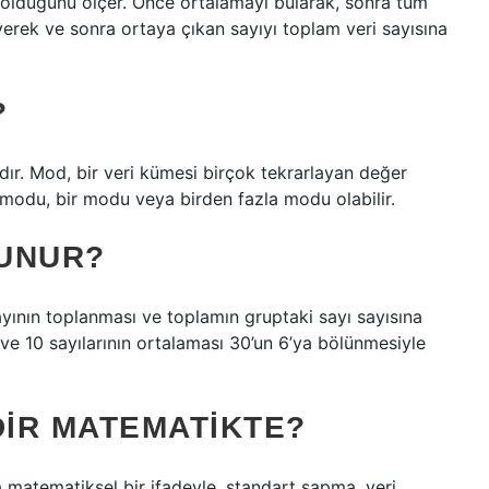
a olduğunu ölçer. Önce ortalamayı bularak, sonra tüm
eyerek ve sonra ortaya çıkan sayıyı toplam veri sayısına
?
dır. Mod, bir veri kümesi birçok tekrarlayan değer
iç modu, bir modu veya birden fazla modu olabilir.
LUNUR?
ayının toplanması ve toplamın gruptaki sayı sayısına
 ve 10 sayılarının ortalaması 30’un 6’ya bölünmesiyle
IR MATEMATIKTE?
matematiksel bir ifadeyle, standart sapma, veri