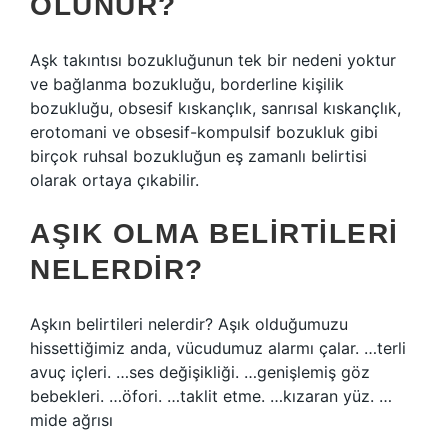
OLUNUR?
Aşk takıntısı bozukluğunun tek bir nedeni yoktur
ve bağlanma bozukluğu, borderline kişilik
bozukluğu, obsesif kıskançlık, sanrısal kıskançlık,
erotomani ve obsesif-kompulsif bozukluk gibi
birçok ruhsal bozukluğun eş zamanlı belirtisi
olarak ortaya çıkabilir.
AŞIK OLMA BELIRTILERI
NELERDIR?
Aşkın belirtileri nelerdir? Aşık olduğumuzu
hissettiğimiz anda, vücudumuz alarmı çalar. …terli
avuç içleri. …ses değişikliği. …genişlemiş göz
bebekleri. …öfori. …taklit etme. …kızaran yüz. …
mide ağrısı