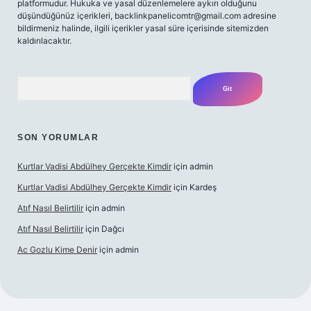
platformudur. Hukuka ve yasal düzenlemelere aykırı olduğunu
düşündüğünüz içerikleri,
backlinkpanelicomtr@gmail.com
adresine
bildirmeniz halinde, ilgili içerikler yasal süre içerisinde sitemizden
kaldırılacaktır.
Arama
SON YORUMLAR
Kurtlar Vadisi Abdülhey Gerçekte Kimdir
için
admin
Kurtlar Vadisi Abdülhey Gerçekte Kimdir
için
Kardeş
Atıf Nasıl Belirtilir
için
admin
Atıf Nasıl Belirtilir
için
Dağcı
Ac Gozlu Kime Denir
için
admin