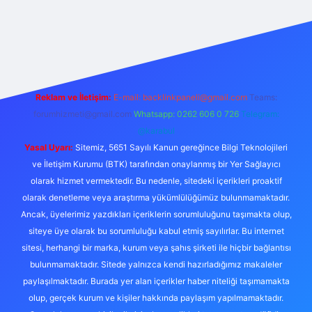
xper
Reklam ve İletişim:
E-mail:
backlinkpaneli@gmail.com
Teams:
forumhizmeti@gmail.com
Whatsapp: 0262 606 0 726
Telegram:
@karabul
Yasal Uyarı:
Sitemiz, 5651 Sayılı Kanun gereğince Bilgi Teknolojileri
ve İletişim Kurumu (BTK) tarafından onaylanmış bir Yer Sağlayıcı
olarak hizmet vermektedir. Bu nedenle, sitedeki içerikleri proaktif
olarak denetleme veya araştırma yükümlülüğümüz bulunmamaktadır.
Ancak, üyelerimiz yazdıkları içeriklerin sorumluluğunu taşımakta olup,
siteye üye olarak bu sorumluluğu kabul etmiş sayılırlar. Bu internet
sitesi, herhangi bir marka, kurum veya şahıs şirketi ile hiçbir bağlantısı
bulunmamaktadır. Sitede yalnızca kendi hazırladığımız makaleler
paylaşılmaktadır. Burada yer alan içerikler haber niteliği taşımamakta
olup, gerçek kurum ve kişiler hakkında paylaşım yapılmamaktadır.