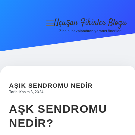
Uçuşan Fikirler Blogu
menüyü
aç
Zihnini havalandıran yaratıcı öneriler!
Anasayfa
Gizlilik Politikası
Yasal Uyarı
Hakkımızda
AŞIK SENDROMU NEDIR
Tarih: Kasım 3, 2024
AŞK SENDROMU
NEDIR?