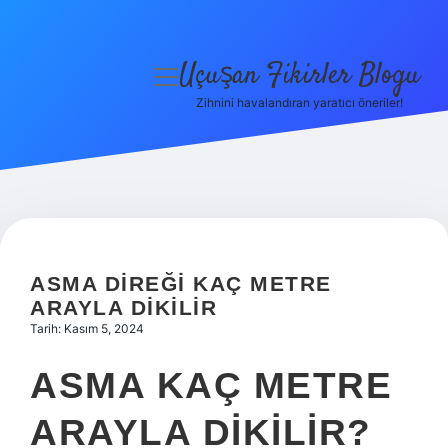
Uçuşan Fikirler Blogu
menüyü
aç
Zihnini havalandıran yaratıcı öneriler!
Anasayfa
Gizlilik Politikası
Yasal Uyarı
Hakkımızda
ASMA DIREĞI KAÇ METRE
ARAYLA DIKILIR
Tarih: Kasım 5, 2024
ASMA KAÇ METRE
ARAYLA DIKILIR?