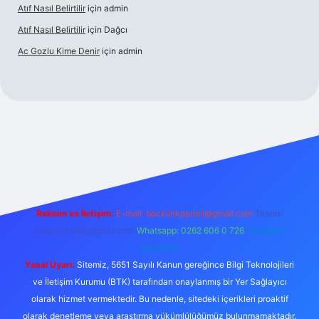
Atıf Nasıl Belirtilir
için
admin
Atıf Nasıl Belirtilir
için
Dağcı
Ac Gozlu Kime Denir
için
admin
xper
Reklam ve İletişim:
E-mail:
backlinkpaneli@gmail.com
Teams:
forumhizmeti@gmail.com
Whatsapp: 0262 606 0 726
Telegram:
@karabul
Yasal Uyarı:
Sitemiz, 5651 Sayılı Kanun gereğince Bilgi Teknolojileri
ve İletişim Kurumu (BTK) tarafından onaylanmış bir Yer Sağlayıcı
olarak hizmet vermektedir. Bu nedenle, sitedeki içerikleri proaktif
olarak denetleme veya araştırma yükümlülüğümüz bulunmamaktadır.