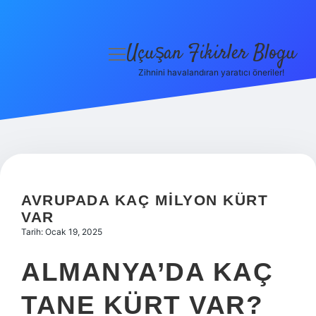
Uçuşan Fikirler Blogu
menüyü
aç
Zihnini havalandıran yaratıcı öneriler!
Anasayfa
Gizlilik Politikası
Yasal Uyarı
Hakkımızda
AVRUPADA KAÇ MILYON KÜRT
VAR
Tarih: Ocak 19, 2025
ALMANYA’DA KAÇ
TANE KÜRT VAR?