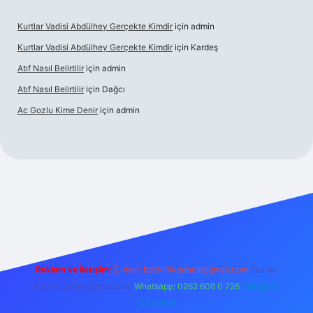
Kurtlar Vadisi Abdülhey Gerçekte Kimdir
için
admin
Kurtlar Vadisi Abdülhey Gerçekte Kimdir
için
Kardeş
Atıf Nasıl Belirtilir
için
admin
Atıf Nasıl Belirtilir
için
Dağcı
Ac Gozlu Kime Denir
için
admin
exper
Reklam ve İletişim:
E-mail:
backlinkpaneli@gmail.com
Teams:
forumhizmeti@gmail.com
Whatsapp: 0262 606 0 726
Telegram:
@karabul