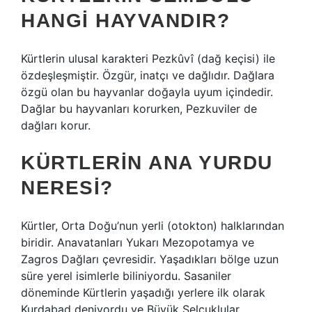
HANGI HAYVANDIR?
Kürtlerin ulusal karakteri Pezkûvî (dağ keçisi) ile
özdeşleşmiştir. Özgür, inatçı ve dağlıdır. Dağlara
özgü olan bu hayvanlar doğayla uyum içindedir.
Dağlar bu hayvanları korurken, Pezkuviler de
dağları korur.
KÜRTLERIN ANA YURDU
NERESI?
Kürtler, Orta Doğu’nun yerli (otokton) halklarından
biridir. Anavatanları Yukarı Mezopotamya ve
Zagros Dağları çevresidir. Yaşadıkları bölge uzun
süre yerel isimlerle biliniyordu. Sasaniler
döneminde Kürtlerin yaşadığı yerlere ilk olarak
Kurdabad deniyordu ve Büyük Selçuklular