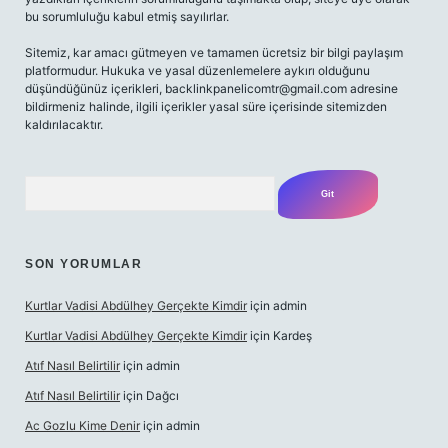
bu sorumluluğu kabul etmiş sayılırlar.
Sitemiz, kar amacı gütmeyen ve tamamen ücretsiz bir bilgi paylaşım
platformudur. Hukuka ve yasal düzenlemelere aykırı olduğunu
düşündüğünüz içerikleri,
backlinkpanelicomtr@gmail.com
adresine
bildirmeniz halinde, ilgili içerikler yasal süre içerisinde sitemizden
kaldırılacaktır.
Arama
SON YORUMLAR
Kurtlar Vadisi Abdülhey Gerçekte Kimdir
için
admin
Kurtlar Vadisi Abdülhey Gerçekte Kimdir
için
Kardeş
Atıf Nasıl Belirtilir
için
admin
Atıf Nasıl Belirtilir
için
Dağcı
Ac Gozlu Kime Denir
için
admin