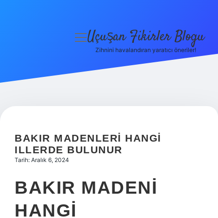
Uçuşan Fikirler Blogu
menüyü
aç
Zihnini havalandıran yaratıcı öneriler!
Anasayfa
Gizlilik Politikası
Yasal Uyarı
Hakkımızda
BAKIR MADENLERI HANGI
ILLERDE BULUNUR
Tarih: Aralık 6, 2024
BAKIR MADENI
HANGI