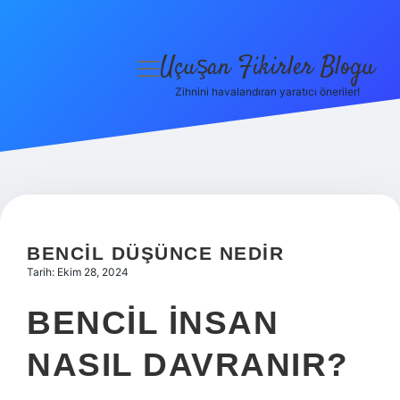
Uçuşan Fikirler Blogu
menüyü
aç
Zihnini havalandıran yaratıcı öneriler!
Anasayfa
Gizlilik Politikası
Yasal Uyarı
Hakkımızda
BENCIL DÜŞÜNCE NEDIR
Tarih: Ekim 28, 2024
BENCIL INSAN
NASIL DAVRANIR?