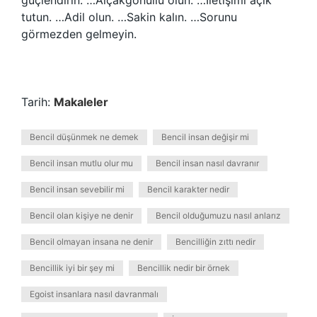
güçlendirin. …Alçakgönüllü olun. …İletişimi açık
tutun. …Adil olun. …Sakin kalın. …Sorunu
görmezden gelmeyin.
Tarih:
Makaleler
Bencil düşünmek ne demek
Bencil insan değişir mi
Bencil insan mutlu olur mu
Bencil insan nasıl davranır
Bencil insan sevebilir mi
Bencil karakter nedir
Bencil olan kişiye ne denir
Bencil olduğumuzu nasıl anlarız
Bencil olmayan insana ne denir
Bencilliğin zıttı nedir
Bencillik iyi bir şey mi
Bencillik nedir bir örnek
Egoist insanlara nasıl davranmalı