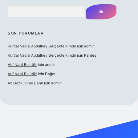
Arama
SON YORUMLAR
Kurtlar Vadisi Abdülhey Gerçekte Kimdir
için
admin
Kurtlar Vadisi Abdülhey Gerçekte Kimdir
için
Kardeş
Atıf Nasıl Belirtilir
için
admin
Atıf Nasıl Belirtilir
için
Dağcı
Ac Gozlu Kime Denir
için
admin
xper