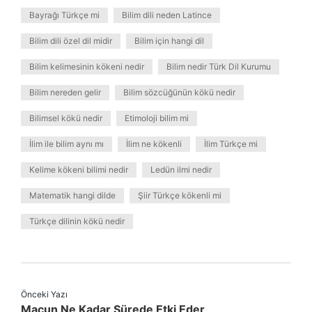
Bayrağı Türkçe mi
Bilim dili neden Latince
Bilim dili özel dil midir
Bilim için hangi dil
Bilim kelimesinin kökeni nedir
Bilim nedir Türk Dil Kurumu
Bilim nereden gelir
Bilim sözcüğünün kökü nedir
Bilimsel kökü nedir
Etimoloji bilim mi
İlim ile bilim aynı mı
İlim ne kökenli
İlim Türkçe mi
Kelime kökeni bilimi nedir
Ledün ilmi nedir
Matematik hangi dilde
Şiir Türkçe kökenli mi
Türkçe dilinin kökü nedir
Önceki Yazı
Macun Ne Kadar Sürede Etki Eder