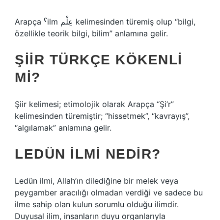
Arapça ˁilm عِلْم kelimesinden türemiş olup “bilgi,
özellikle teorik bilgi, bilim” anlamına gelir.
ŞIIR TÜRKÇE KÖKENLI
MI?
Şiir kelimesi; etimolojik olarak Arapça “Şi’r”
kelimesinden türemiştir; “hissetmek”, “kavrayış”,
“algılamak” anlamına gelir.
LEDÜN ILMI NEDIR?
Ledün ilmi, Allah’ın dilediğine bir melek veya
peygamber aracılığı olmadan verdiği ve sadece bu
ilme sahip olan kulun sorumlu olduğu ilimdir.
Duyusal ilim, insanların duyu organlarıyla