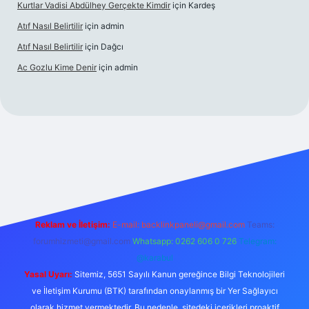
Kurtlar Vadisi Abdülhey Gerçekte Kimdir
için
Kardeş
Atıf Nasıl Belirtilir
için
admin
Atıf Nasıl Belirtilir
için
Dağcı
Ac Gozlu Kime Denir
için
admin
exper
Reklam ve İletişim:
E-mail:
backlinkpaneli@gmail.com
Teams:
forumhizmeti@gmail.com
Whatsapp: 0262 606 0 726
Telegram:
@karabul
Yasal Uyarı:
Sitemiz, 5651 Sayılı Kanun gereğince Bilgi Teknolojileri
ve İletişim Kurumu (BTK) tarafından onaylanmış bir Yer Sağlayıcı
olarak hizmet vermektedir. Bu nedenle, sitedeki içerikleri proaktif