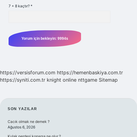
7 + 8 kaçtır?
*
https://versisforum.com
https://hemenbaskiya.com.tr
https://syniti.com.tr
knight online
nttgame
Sitemap
SIDEBAR
SON YAZILAR
Cacık olmak ne demek ?
Ağustos 6, 2026
Kulak perdesi koparsa ne olur ?